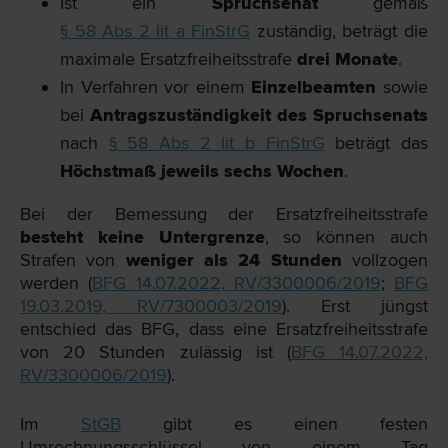
Ist ein
Spruchsenat
gemäß
§ 58 Abs 2 lit a FinStrG
zuständig, beträgt die
maximale Ersatzfreiheitsstrafe
drei Monate
.
In Verfahren vor einem
Einzelbeamten
sowie
bei
Antragszuständigkeit des Spruchsenats
nach
§ 58 Abs 2 lit b FinStrG
beträgt das
Höchstmaß jeweils sechs Wochen
.
Bei der Bemessung der Ersatzfreiheitsstrafe
besteht keine Untergrenze
, so können auch
Strafen von
weniger als 24 Stunden
vollzogen
werden (
BFG 14.07.2022, RV/3300006/2019
;
BFG
19.03.2019, RV/7300003/2019
). Erst jüngst
entschied das BFG, dass eine Ersatzfreiheitsstrafe
von 20 Stunden zulässig ist (
BFG 14.07.2022,
RV/3300006/2019
).
Im
StGB
gibt es einen festen
Umrechnungsschlüssel von einem Tag