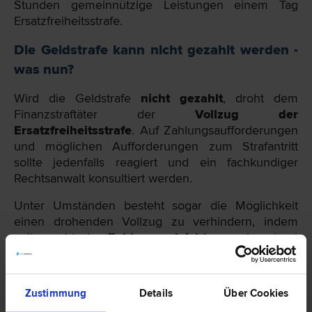
Stunden gemeinnützige Leistungen einem Tag
Ersatzfreiheitsstrafe.
Die Geldstrafe kann nicht gezahlt werden -
was nun?
Wird die Geldstrafe
nicht gezahlt
, droht dem
Finanzstraftäter der
Vollzug der
Ersatzfreiheitsstrafe
. Auf Zahlungsaufforderungen
und möglichen Aufforderungen zum Strafantritt
sollte jedenfalls reagiert und ein fachkundiger
Rechtsanwalt konsultiert werden.
Unter Umständen besteht sogar die Möglichkeit
einen drohenden Vollzug zu verhindern, indem
zeitgerecht eine
Zahlungserleichterung
beantragt
wird (§ 172 Abs 1 FinStrG). Jedoch werden diese nur
unter bestimmten Voraussetzungen bewilligt. Für
die Gewährung einer Zahlungserleichterung, muss
Zustimmung
Details
Über Cookies
die
sofortige oder sofortige volle Entrichtung
der