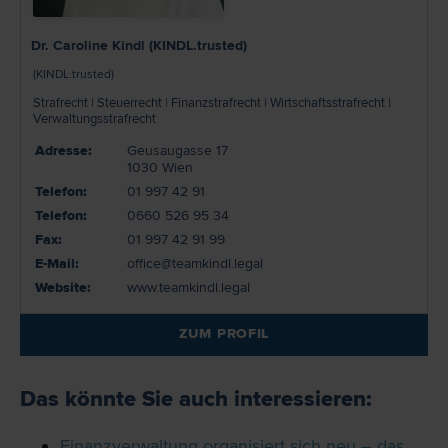
Dr. Caroline Kindl (KINDL.trusted)
(KINDL.trusted)
Strafrecht | Steuerrecht | Finanzstrafrecht | Wirtschaftsstrafrecht |
Verwaltungsstrafrecht
Adresse:
Geusaugasse 17
1030 Wien
Telefon:
01 997 42 91
Telefon:
0660 526 95 34
Fax:
01 997 42 91 99
E-Mail:
office@teamkindl.legal
Website:
www.teamkindl.legal
ZUM PROFIL
Das könnte Sie auch interessieren:
Finanzverwaltung organisiert sich neu – das