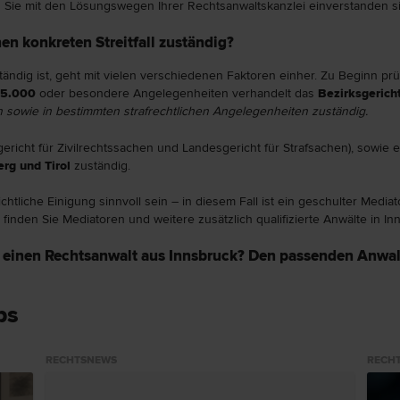
Sie mit den Lösungswegen Ihrer Rechtsanwaltskanzlei einverstanden sind
en konkreten Streitfall zuständig?
tändig ist, geht mit vielen verschiedenen Faktoren einher. Zu Beginn prüft
15.000
oder besondere Angelegenheiten verhandelt das
Bezirksgericht
n sowie in bestimmten strafrechtlichen Angelegenheiten zuständig.
ericht für Zivilrechtssachen und Landesgericht für Strafsachen), sowie 
erg und Tirol
zuständig.
htliche Einigung sinnvoll sein – in diesem Fall ist ein geschulter Media
finden Sie Mediatoren und weitere zusätzlich qualifizierte Anwälte in In
 einen Rechtsanwalt aus Innsbruck? Den passenden Anwalt 
ps
RECHTSNEWS
RECH