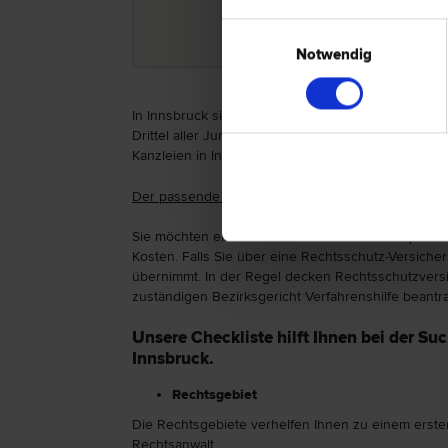
Einwilligungsauswahl
Notwendig
In Innsbruck sind Rechtsanwälte am stärksten in 
Drittel aller Juristen in Innsbruck hat sich entsp
Kanzleien in Innsbruck jedoch in mehreren Rechtsg
Der passende Rechtsanwalt in Innsbruck – So fin
Sie möchten einen Rechtsbeistand zum Beispiel in
Kosten. Falls Sie über eine Rechtsschutz-Versiche
übernimmt. In der Regel decken Rechtsschutzversic
zuständigen Bezirksgericht Verfahrenshilfe beantr
Unsere Checkliste hilft Ihnen bei der S
Innsbruck.
Rechtsgebiet
Die Rechtsgebiete verhelfen Ihnen zu einem erste
Rechtsanwalt.