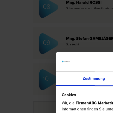
Mag. Harald ROSSI
08
Schadenersatz- und Gewährleistungs
Mag. Stefan GAMSJÄGE
09
Straf­recht
Mag. Ferdinand KALCH
10
Zustimmung
Schadenersatz- und Gewährleistungs
Gesellschafts­recht
Cookies
Wir, die
FirmenABC Market
Informationen finden Sie unt
1