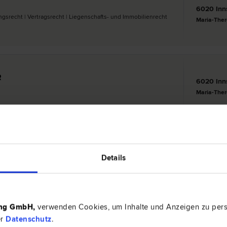
6020 Inn
­recht | Vertrags­recht | Liegenschafts- und Immobilien­recht
Maria-Ther
R
6020 Inn
Maria-Ther
SCHMID
6020 Inn
Details
­recht | Versicherungs­recht | Arzthaftungs­recht |
ing GmbH
,
verwenden Cookies, um Inhalte und Anzeigen zu perso
er
Datenschutz
.
2
3
4
5
6
7
8
9
Nächst