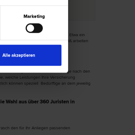
Marketing
und Gewährleistungsrecht
vertreten. Etwa ein
rch Anwälte vertreten. Erfahrungsgemäß arbeiten
Alle akzeptieren
ie Suche begeben, stellt sich die Frage nach den
Sie, welche Leistungen Ihre Versicherung
lich können speziell Bedürftige an dem jeweilig
ie Wahl aus über 360 Juristen in
e rasch den für Ihr Anliegen passenden