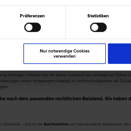
11
12
13
14
15
16
17
18
19
Präferenzen
Statistiken
den Gebieten
Liegenschafts- und Immobilienrecht
sowie
Schadensersatz- 
rechend spezialisiert. Die weiteren Rechtsbereiche werden einheitlich du
ebieten gleichzeitig.
Nur notwendige Cookies
verwenden
den Sie wonach Sie suchen
 einer
strafrechtlichen Angelegenheit
konsultieren? Bevor Sie sich auf d
rung verfügen, nehmen Sie mit dieser zunächst den Kontakt auf. Klären 
herungen einen festgelegten Katalog an Rechtsstreitigkeiten ab. Zusätz
agen.
uche nach dem passenden rechtlichen Beistand. Sie haben d
n Überblick – Durch die
Suchfunktion
auf meinanwalt.at lokalisieren Si