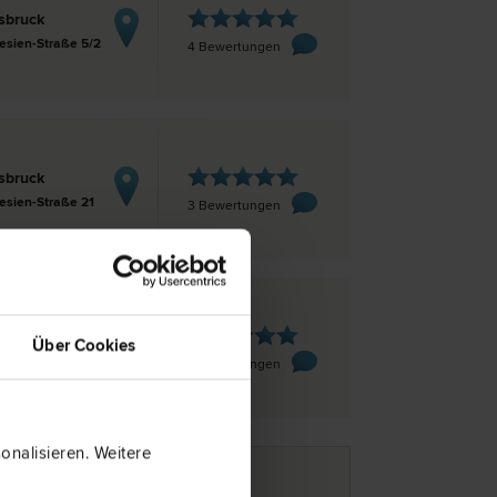
sbruck
esien-Straße 5/2
4 Bewertungen
sbruck
esien-Straße 21
3 Bewertungen
sbruck
Über Cookies
Andreas-Hofer-Straße 2-4, 3. Stock
2 Bewertungen
nalisieren. Weitere
e Seite