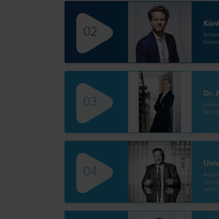
Köni
02
Scheid
Immobi
Dr.
03
Erb­re
Wohnu
Univ
04
Agrar­
| Inso
recht 