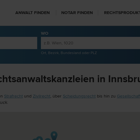
ANWALT FINDEN
NOTAR FINDEN
RECHTSPRODUK
WO
Ort, Bezirk, Bundesland oder PLZ
htsanwaltskanzleien in Innsbr
on
Strafrecht
und
Zivilrecht
, über
Scheidungsrecht
bis hin zu
Gesellschaf
uck.