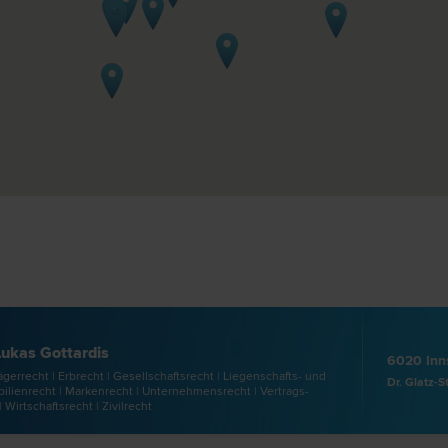
Lukas Gottardis
6020 Inn
ger­recht | Erb­recht | Gesellschafts­recht | Liegenschafts- und
Dr. Glatz-S
lien­recht | Marken­recht | Unternehmens­recht | Vertrags­
| Wirtschafts­recht | Zivil­recht