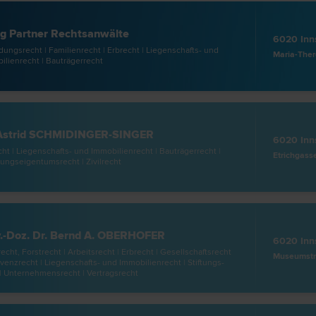
g Partner Rechtsanwälte
6020 Inn
ungs­recht | Familien­recht | Erb­recht | Liegenschafts- und
lien­recht | Bauträger­recht
 Astrid SCHMIDINGER-SINGER
6020 Inn
cht | Liegenschafts- und Immobilien­recht | Bauträger­recht |
Etrichgass
ngseigentums­recht | Zivil­recht
.-Doz. Dr. Bernd A. OBERHOFER
6020 Inn
recht, Forst­recht | Arbeits­recht | Erb­recht | Gesellschafts­recht
Museumstra
lvenz­recht | Liegenschafts- und Immobilien­recht | Stiftungs­
| Unternehmens­recht | Vertrags­recht