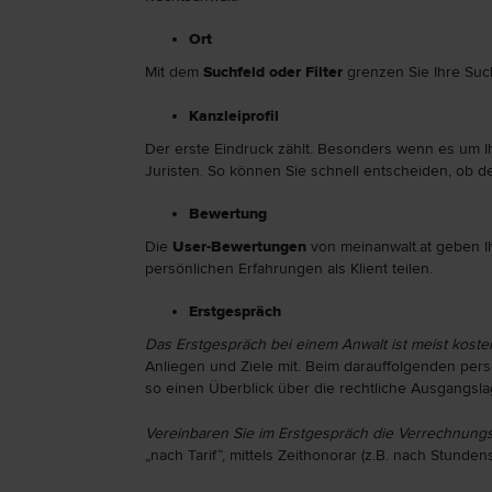
Ort
Mit dem
Suchfeld
oder Filter
grenzen Sie Ihre Such
Kanzleiprofil
Der erste Eindruck zählt. Besonders wenn es um Ih
Juristen. So können Sie schnell entscheiden, ob de
Bewertung
Die
User-Bewertungen
von meinanwalt.at geben I
persönlichen Erfahrungen als Klient teilen.
Erstgespräch
Das Erstgespräch bei einem Anwalt ist meist kost
Anliegen und Ziele mit. Beim darauffolgenden per
so einen Überblick über die rechtliche Ausgangsla
Vereinbaren Sie im Erstgespräch die Verrechnungs
„nach Tarif“, mittels Zeithonorar (z.B. nach Stunde