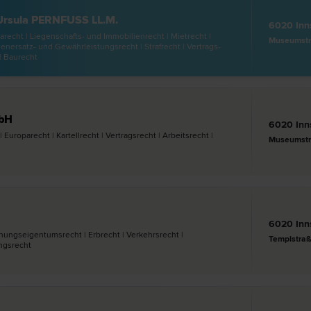
Ursula PERNFUSS LL.M.
6020 Inn
­recht | Liegenschafts- und Immobilien­recht | Miet­recht |
Museumstr
nersatz- und Gewährleistungs­recht | Straf­recht | Vertrags­
| Bau­recht
mbH
6020 Inn
Europa­recht | Kartell­recht | Vertrags­recht | Arbeits­recht |
Museumstr
6020 Inn
nungseigentums­recht | Erb­recht | Verkehrs­recht |
Templstraß
gs­recht