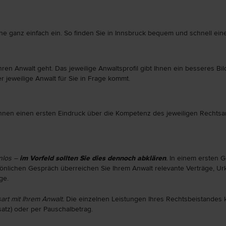
e ganz einfach ein. So finden Sie in Innsbruck bequem und schnell ein
ren Anwalt geht. Das jeweilige Anwaltsprofil gibt Ihnen ein besseres B
r jeweilige Anwalt für Sie in Frage kommt.
hnen einen ersten Eindruck über die Kompetenz des jeweiligen Rechtsa
enlos –
im Vorfeld sollten Sie dies dennoch abklären
.
In einem ersten G
sönlichen Gespräch überreichen Sie Ihrem Anwalt relevante Verträge, U
ge.
art mit Ihrem Anwalt.
Die einzelnen Leistungen Ihres Rechtsbeistandes 
nsatz) oder per Pauschalbetrag.