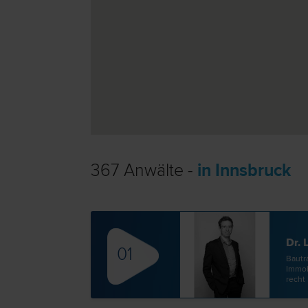
367 Anwälte -
in Innsbruck
Dr. 
01
Bauträ
Immobi
recht 