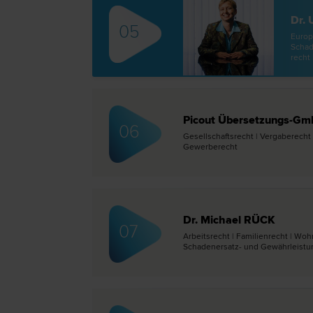
Dr. 
05
Europa
Schade
recht 
Picout Übersetzungs-G
06
Gesellschafts­recht | Vergabe­recht | 
Gewerbe­recht
Dr. Michael RÜCK
07
Arbeits­recht | Familien­recht | Woh
Schadenersatz- und Gewährleistun