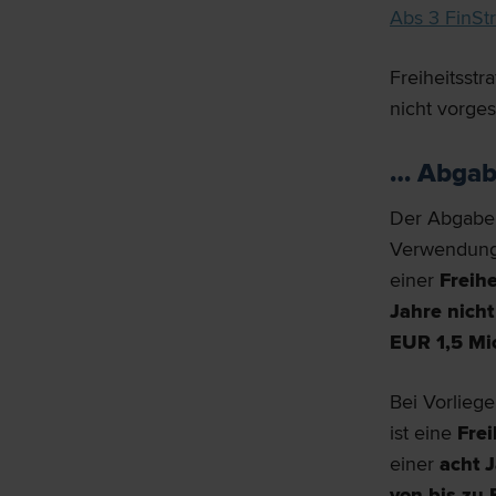
Abs 3 FinSt
Freiheitsst
nicht vorge
… Abgab
Der Abgaben
Verwendung 
einer
Freihe
Jahre nicht
EUR 1,5 Mi
Bei Vorlieg
ist eine
Frei
einer
acht J
von bis zu