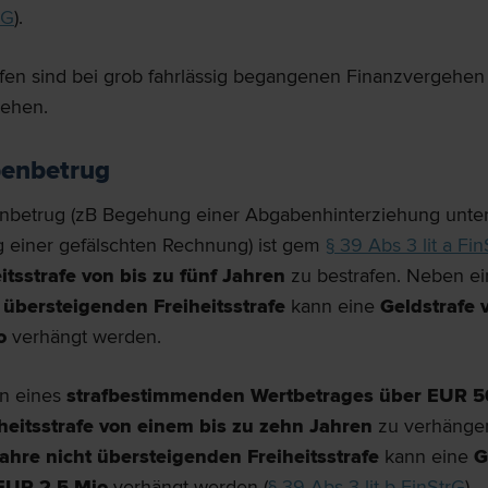
rG
).
rafen sind bei grob fahrlässig begangenen Finanzvergehe
sehen.
enbetrug
betrug (zB Begehung einer Abgabenhinterziehung unte
einer gefälschten Rechnung) ist gem
§ 39 Abs 3 lit a Fi
itsstrafe von bis zu fünf Jahren
zu bestrafen. Neben e
 übersteigenden Freiheitsstrafe
kann eine
Geldstrafe 
o
verhängt werden.
en eines
strafbestimmenden Wertbetrages über EUR 5
heitsstrafe von einem bis zu zehn Jahren
zu verhänge
ahre nicht übersteigenden Freiheitsstrafe
kann eine
G
 EUR 2,5 Mio
verhängt werden (
§ 39 Abs 3 lit b FinStrG
).