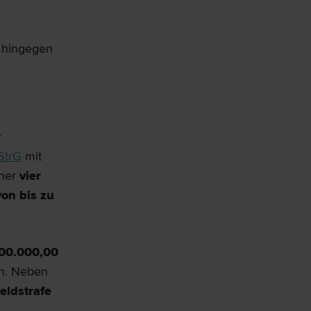
n hingegen
r
nStrG
mit
iner
vier
von bis zu
00.000,00
n. Neben
eldstrafe