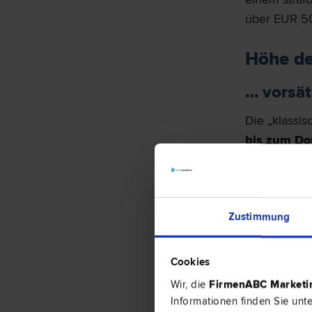
über EUR 50
Höhe de
… vorsät
Die „klassi
bis zum Do
gravierende
eine
Freihe
FinStrG
). I
verhängen
Zustimmung
FinStrG
).
Cookies
Auch bei
S
Wir, die
FirmenABC Market
Eingangsa
Informationen finden Sie unt