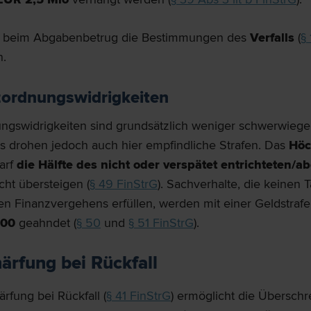
d beim Abgabenbetrug die Bestimmungen des
Verfalls
(
§
.
zordnungswidrigkeiten
ngswidrigkeiten sind grundsätzlich weniger schwerwieg
s drohen jedoch auch hier empfindliche Strafen. Das
Hö
arf
die Hälfte des nicht oder verspätet entrichteten/a
cht übersteigen (
§ 49 FinStrG
). Sachverhalte, die keinen 
en Finanzvergehens erfüllen, werden mit einer Geldstrafe
,00
geahndet (
§ 50
und
§ 51 FinStrG
).
ärfung bei Rückfall
ärfung bei Rückfall (
§ 41 FinStrG
) ermöglicht die Überschr