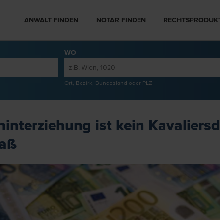
ANWALT FINDEN
NOTAR FINDEN
RECHTSPRODUK
WO
Ort, Bezirk, Bundesland oder PLZ
interziehung ist kein Kavaliersde
maß