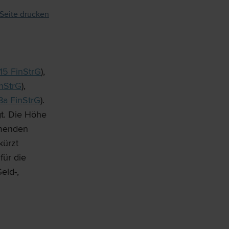
Seite drucken
 15 FinStrG
),
inStrG
),
8a FinStrG
).
t. Die Höhe
mmenden
kürzt
für die
eld-,