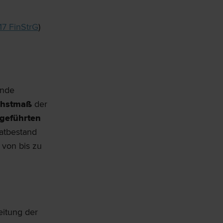
 17 FinStrG
)
ende
chstmaß
der
bgeführten
Tatbestand
 von bis zu
eitung der