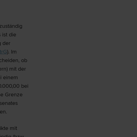
zuständig
ist die
g der
trG
). Im
scheiden, ob
rn) mit der
ei einem
.000,00 bei
ese Grenze
hsenates
den.
kte mit
ändig (bzw