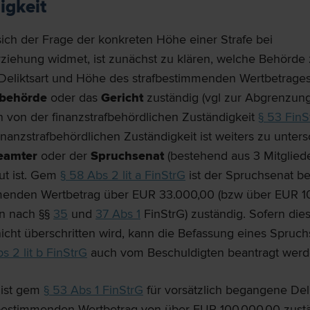
igkeit
ich der Frage der konkreten Höhe einer Strafe bei
rziehung widmet, ist zunächst zu klären, welche Behörde 
 Deliktsart und Höhe des strafbestimmenden Wertbetrages 
fbehörde
oder das
Gericht
zuständig (vgl zur Abgrenzun
n von der finanzstrafbehördlichen Zuständigkeit
§ 53 FinS
finanzstrafbehördlichen Zuständigkeit ist weiters zu unter
eamter
oder der
Spruchsenat
(bestehend aus 3 Mitgliede
ut ist. Gem
§ 58 Abs 2 lit a FinStrG
ist der Spruchsenat b
menden Wertbetrag über EUR 33.000,00 (bzw über EUR 10
n nach §§
35
und
37 Abs 1
FinStrG) zuständig. Sofern di
icht überschritten wird, kann die Befassung eines Spruc
s 2 lit b FinStrG
auch vom Beschuldigten beantragt wer
 ist gem
§ 53 Abs 1 FinStrG
für vorsätzlich begangene Deli
bestimmenden Wertbetrag von über EUR 100.000,00 zust