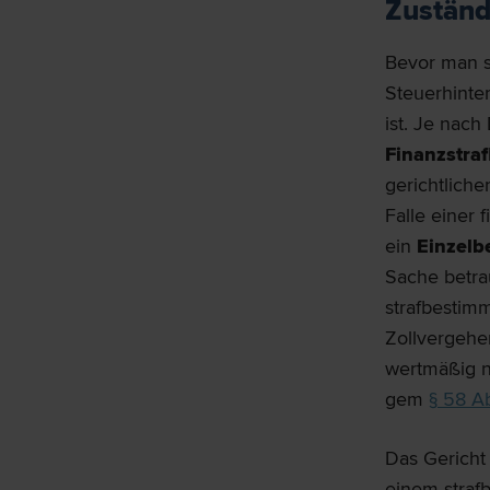
Zuständ
Bevor man s
Steuerhinte
ist. Je nach
Finanzstra
gerichtliche
Falle einer 
ein
Einzelb
Sache betra
strafbestim
Zollvergehe
wertmäßig n
gem
§ 58 Ab
Das Gericht
einem straf