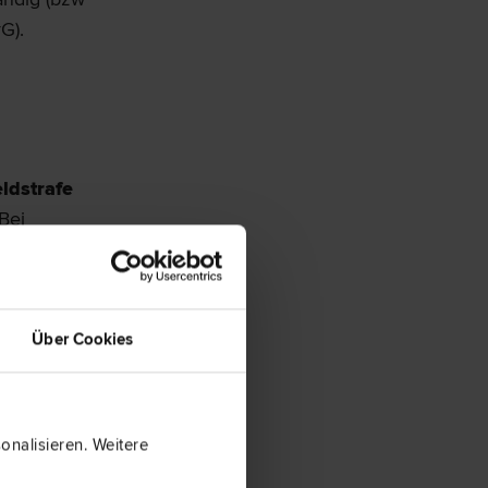
rG).
ldstrafe
Bei
afe auch
Abs 5
senat
zu
bs 3
Über Cookies
ng von
nalisieren. Weitere
lerei
(
§ 37