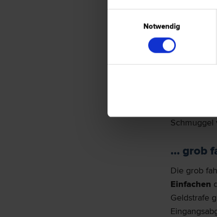
Abs 1 FinSt
Abgabenbetr
Einwilligungsauswahl
Notwendig
Freiheitsstr
Bei Vorlieg
zudem der Ve
von Gegenst
umfasst auch
Abs 6 FinSt
Schmuggel v
… grob f
Die grob fa
Einfachen
d
Geldstrafe 
Eingangsabg