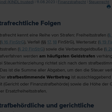
indl (KINDL.trusted)
| 11.08.2023 |
Finanzstrafrecht
|
Steuerrecht
trafrechtliche Folgen
rafrecht kennt eine Reihe von Strafen: Freiheitsstrafen (
§
(
§ 16 FinStrG
), Verfall (§§
17
,
18
FinStrG), Wertersatz (
§ 19 F
tsstrafen (
§ 20 FinStrG
) sowie die Verbandsgeldbuße (
§ 2
rafverfahren werden
am häufigsten Geldstrafen
verhäng
bei Steuerhinterziehung richtet sich nach dem strafbesti
 Das ist die Summe aller Abgaben, um den die Steuer ver
 Der
strafbestimmende Wertbetrag
ist ausschlaggebend 
t (Gericht oder Finanzstrafbehörde) sowie die Höhe der G
er Ersatzfreiheitsstrafen.
trafbehördliche und gerichtliche