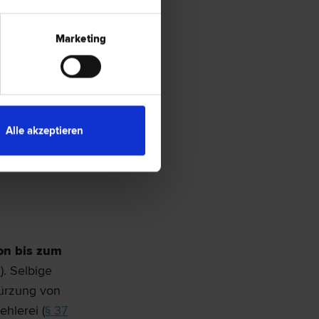
zten
hnten
Marketing
nten Fällen
iche Abnahme
 Verfall
Alle akzeptieren
tungen (
§ 33
um
on bis zum
G
). Selbige
kürzung von
ehlerei (
§ 37