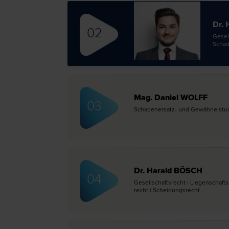
Dr. 
02
Gesell
Schad
Mag. Daniel WOLFF
03
Schadenersatz- und Gewährleistungs­
Dr. Harald BÖSCH
04
Gesellschafts­recht | Liegenschafts-
recht | Scheidungs­recht