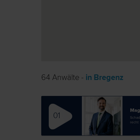
64 Anwälte -
in Bregenz
Mag
01
Schad
recht 