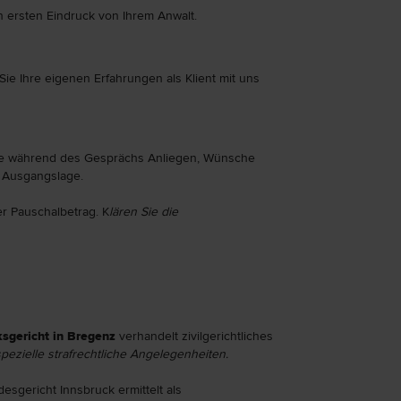
n ersten Eindruck von Ihrem Anwalt.
ie Ihre eigenen Erfahrungen als Klient mit uns
ie während des Gesprächs Anliegen, Wünsche
 Ausgangslage.
r Pauschalbetrag. K
lären Sie die
ksgericht in Bregenz
verhandelt zivilgerichtliches
pezielle strafrechtliche Angelegenheiten.
esgericht Innsbruck ermittelt als