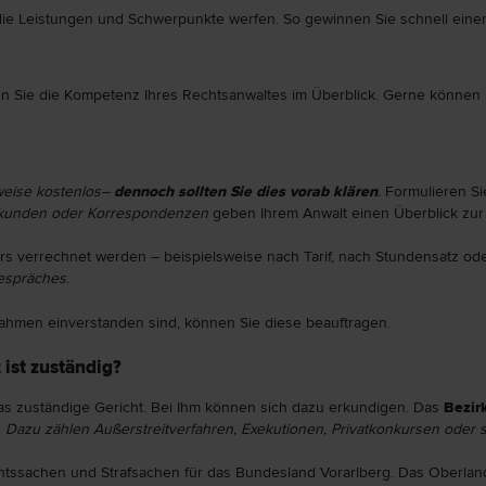
 die Leistungen und Schwerpunkte werfen. So gewinnen Sie schnell eine
n Sie die Kompetenz Ihres Rechtsanwaltes im Überblick. Gerne können S
rweise kostenlos–
dennoch sollten Sie dies vorab klären
.
Formulieren S
rkunden oder Korrespondenzen
geben Ihrem Anwalt einen Überblick zur
rs verrechnet werden – beispielsweise nach Tarif, nach Stundensatz ode
espräches
.
hmen einverstanden sind, können Sie diese beauftragen.
 ist zuständig?
 das zuständige Gericht. Bei Ihm können sich dazu erkundigen. Das
Bezir
.
Dazu zählen Außerstreitverfahren, Exekutionen, Privatkonkursen oder s
chtssachen und Strafsachen für das Bundesland Vorarlberg. Das Oberland