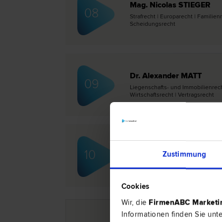
Mag. Nicolas STIEGER
08
Straf­recht | Europa­recht | Familie
Scheidungs­recht
Dr. Alexander MATT
09
Liegenschafts- und Immobilien­recht
Wirtschafts­recht | Vertrags­recht
Dr. Anita EINSLE
10
Zustimmung
Familien­recht | Insolvenz­recht | 
Gewährleistungs­recht | Erb­recht |
Cookies
Wir, die
FirmenABC Market
Informationen finden Sie unt