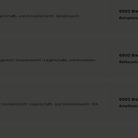
6900 Br
egenschafts- und Immobilien­recht | Verkehrs­recht
Belruptstr
6900 Br
ungs­recht | Insolvenz­recht | Liegenschafts- und Immobilien­
Rathausst
6900 Br
 | Insolvenz­recht | Liegenschafts- und Immobilien­recht | Erb­
Scheffelst