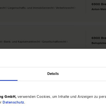
6900 Br
n­recht | Liegenschafts- und Immobilien­recht | Verkehrs­recht |
Anton-Wal
6900 Br
 | Bank- und Kapitalmarkt­recht | Gesellschafts­recht |
Belruptstr
6900 Br
Details
Liegenschafts- und Immobilien­recht | Schadenersatz- und
Deuringstr.
 Scheidungs­recht
ing GmbH
,
verwenden Cookies, um Inhalte und Anzeigen zu perso
er
Datenschutz
.
1
2
3
4
5
6
7
Nächste Seit