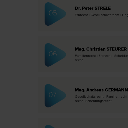
Dr. Peter STRELE
05
Erb­recht | Gesellschafts­recht | Li
Mag. Christian STEURER
06
Familien­recht | Erb­recht | Scheid
recht
Mag. Andreas GERMANN
07
Gesellschafts­recht | Familien­recht
recht | Scheidungs­recht