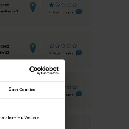
egenz
ser-Gasse 2
2 Bewertungen
egenz
aße 22
0 Bewertungen
egenz
Über Cookies
 9
0 Bewertungen
nalisieren. Weitere
e