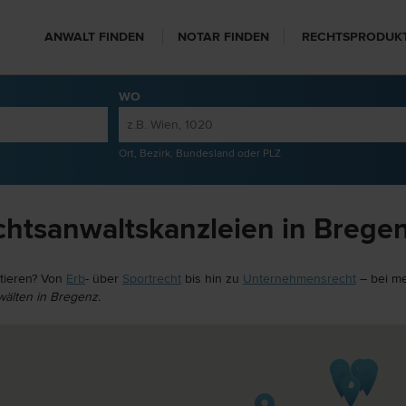
ANWALT FINDEN
NOTAR FINDEN
RECHTSPRODUK
WO
Ort, Bezirk, Bundesland oder PLZ
htsanwaltskanzleien in Brege
ltieren? Von
Erb
- über
Sportrecht
bis hin zu
Unternehmensrecht
– bei m
älten in Bregenz.