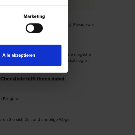
Marketing
rsatzrecht- und Gewährleistungsrecht
. Etwas zwei
zversicherung in Verbindung. Klären Sie mögliche
Alle akzeptieren
er einen vorab festgelegten Leistungskatalog. Im
heckliste hilft Ihnen dabei.
in Bregenz.
aren Sie sich Zeit und unnötige Wege.