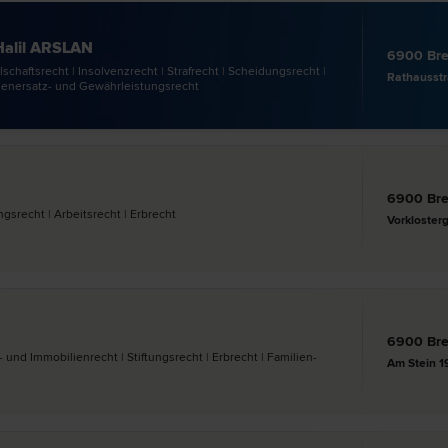
Halil ARSLAN
6900 Br
schafts­recht | Insolvenz­recht | Straf­recht | Scheidungs­recht |
enersatz- und Gewährleistungs­recht
6900 Br
recht | Arbeits­recht | Erb­recht
Vorkloster
6900 Br
 und Immobilien­recht | Stiftungs­recht | Erb­recht | Familien­
Am Stein 1