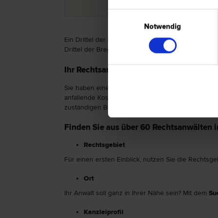
Einwilligungsauswahl
Notwendig
Ein Drittel der aus Bregenz stammenden Anwälte 
Drittel der Bregenzer Juristen alle weiteren Streitf
Ihr Rechtsanwalt in Bregenz – Hier werd
Sie haben eine Frage im Bereich Familienrecht und
anfallende Kosten ab. Das betrifft vor allem die L
zuständigen Bezirksgericht können bedürftige Pers
Finden Sie aus über 60 Rechtsanwälten i
Rechtsgebiet
Für einen ersten Einblick, nutzen Sie die Rechtsge
Ort
Ihr Anwalt soll ganz in Ihrer Nähe sein? Mit dem
Su
Kanzleiprofil