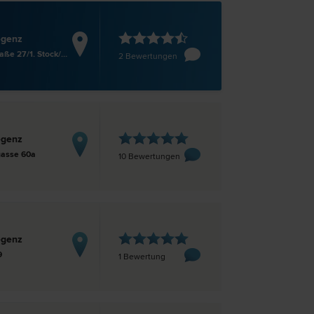
egenz
Rathausstraße 27/1. Stock/Top 3
2 Bewertungen
egenz
gasse 60a
10 Bewertungen
egenz
9
1 Bewertung