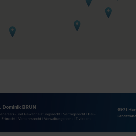
. Dominik BRUN
6971 Har
enersatz- und Gewährleistungs­recht | Vertrags­recht | Bau­
Landstraße
| Erb­recht | Verkehrs­recht | Verwaltungs­recht | Zivil­recht