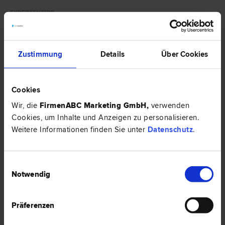
EXPERTENTIPP
Zustimmung
Details
Über Cookies
Cookies
Wir, die
FirmenABC Marketing GmbH
,
verwenden
Cookies, um Inhalte und Anzeigen zu personalisieren.
Weitere Informationen finden Sie unter
Datenschutz
.
Neue Vorgaben zur Übernahme von Bildungskosten im
Arbeitsverhältnis und offene Fragen
Einwilligungsauswahl
Neben neuen Mindestinhalten von Dienstzetteln und Dienstverträgen
Notwendig
wurde eine gänzlich neue Bestimmung zu Aus-, Fort- und
Weiterbildungen in der EU-Transparenzrichtlinie vom 28.03.2024
eingeführt.
Präferenzen
HIER ZUM ARTIKEL ›