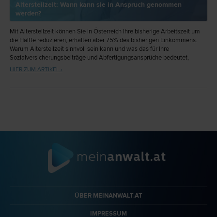
Altersteilzeit: Wann kann sie in Anspruch genommen
werden?
Mit Altersteilzeit können Sie in Österreich Ihre bisherige Arbeitszeit um
die Hälfte reduzieren, erhalten aber 75% des bisherigen Einkommens.
Warum Altersteilzeit sinnvoll sein kann und was das für Ihre
Sozialversicherungsbeiträge und Abfertigungsansprüche bedeutet,
verraten wir Ihnen in diesem Beitrag.
HIER ZUM ARTIKEL ›
ÜBER MEINANWALT.AT
IMPRESSUM