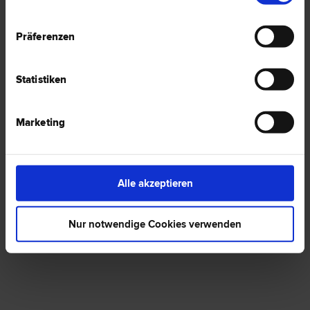
Präferenzen
1 Anwalt -
Italienisch in Zeltweg
Statistiken
Dr. Manfred PEIKER
Marketing
Arbeits­recht | Inkasso- und Exekutions­recht | Insolvenz­recht |
Verkehrs­recht | Verwaltungsstraf­recht
8740 Zeltweg
Aichfeldgasse 4
Alle akzeptieren
0 Bewertungen
Nur notwendige Cookies verwenden