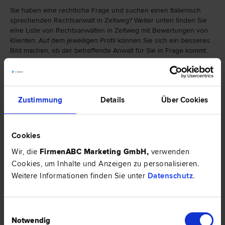
Sie haben eine rechtliche Frage und suchen einen Italienisch
sprechenden Rechtsanwalt in Zeltweg? Weiter unten finden Sie
eine Liste von Rechtsanwälten in Zeltweg mit Bewertungen von
Klienten. Auf dem jeweiligen Profil können Sie sich ein besseres
Bild machen, ob der betreffende Anwalt für Sie in Frage kommt.
Falls Sie einen Rechtsanwalt in Zeltweg mit einer bestimmten
Spezialisierung suchen, finden Sie hier eine Auswahl von
Rechtsbereichen:
Zustimmung
Details
Über Cookies
Cookies
Wir, die
FirmenABC Marketing GmbH
,
verwenden
Cookies, um Inhalte und Anzeigen zu personalisieren.
Weitere Informationen finden Sie unter
Datenschutz
.
Einwilligungsauswahl
Notwendig