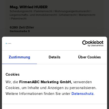
Mag. Wilfried HUBER
Scheidungs­recht | Familien­recht | Wohnungseigentums­recht |
Liegenschafts- und Immobilien­recht | Urheber­recht | Marken­recht
| Patent­recht
6280 Zell/Ziller
Gerlosstraße 9
0 Bewertungen
Zustimmung
Details
Über Cookies
Rechtsnews & Expertentipps zum Thema
"Scheidungsrecht"
Cookies
Wir, die
FirmenABC Marketing GmbH
,
verwenden
EXPERTENTIPP
Cookies, um Inhalte und Anzeigen zu personalisieren.
Weitere Informationen finden Sie unter
Datenschutz
.