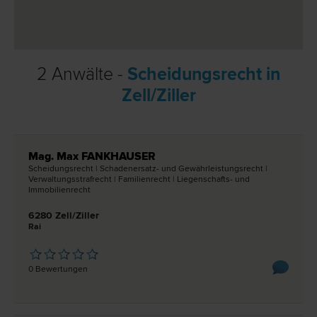
2 Anwälte -
Scheidungsrecht in
Zell/Ziller
Mag. Max FANKHAUSER
Scheidungs­recht | Schadenersatz- und Gewährleistungs­recht |
Verwaltungsstraf­recht | Familien­recht | Liegenschafts- und
Immobilien­recht
6280 Zell/Ziller
Rai
0 Bewertungen