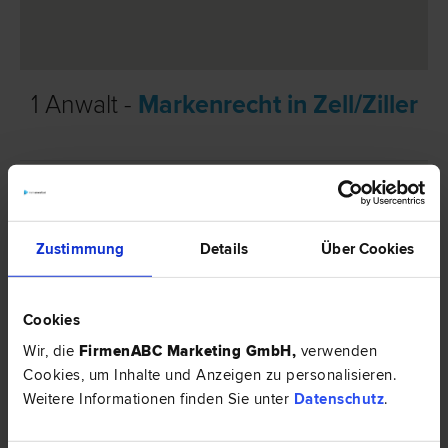
1 Anwalt -
Markenrecht in Zell/Ziller
Mag. Wilfried HUBER
Scheidungs­recht | Familien­recht | Wohnungseigentums­recht |
Liegenschafts- und Immobilien­recht | Urheber­recht | Marken­recht
| Patent­recht
Zustimmung
Details
Über Cookies
6280 Zell/Ziller
Gerlosstraße 9
Cookies
Wir, die
FirmenABC Marketing GmbH
,
verwenden
0 Bewertungen
Cookies, um Inhalte und Anzeigen zu personalisieren.
Weitere Informationen finden Sie unter
Datenschutz
.
Rechtsnews & Expertentipps zum Thema