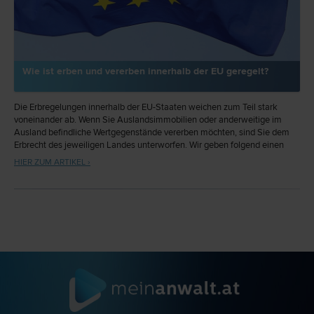
Wie ist erben und vererben innerhalb der EU geregelt?
Die Erbregelungen innerhalb der EU-Staaten weichen zum Teil stark
voneinander ab. Wenn Sie Auslandsimmobilien oder anderweitige im
Ausland befindliche Wertgegenstände vererben möchten, sind Sie dem
Erbrecht des jeweiligen Landes unterworfen. Wir geben folgend einen
Überblick über das Thema, was Sie zu beachten haben und welche
HIER ZUM ARTIKEL ›
Kosten bzw. Steuern auf Sie zukommen.