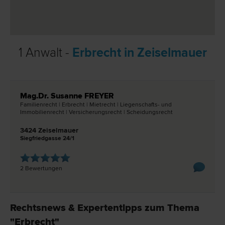
1 Anwalt -
Erbrecht in Zeiselmauer
Mag.Dr. Susanne FREYER
Familien­recht | Erb­recht | Miet­recht | Liegenschafts- und
Immobilien­recht | Versicherungs­recht | Scheidungs­recht
3424 Zeiselmauer
Siegfriedgasse 24/1
2 Bewertungen
Rechtsnews & Expertentipps zum Thema
"Erbrecht"