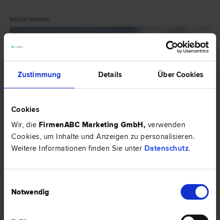
RECHTSNEWS
Zustimmung
Details
Über Cookies
Cookies
Wir, die
FirmenABC Marketing GmbH
,
verwenden
Cookies, um Inhalte und Anzeigen zu personalisieren.
Weitere Informationen finden Sie unter
Datenschutz
.
Einwilligungsauswahl
Was ist ein Erbvertrag?
Notwendig
In einem Ehevertrag setzen sich Ehepartner gegenseitig als Erben ein.
Dieser Vertrag muss in Österreich notariell beglaubigt werden, damit er