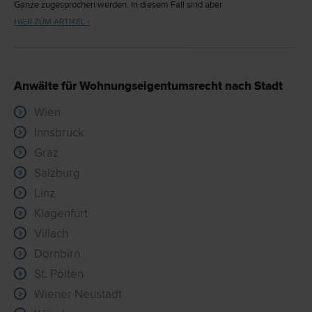
Gänze zugesprochen werden. In diesem Fall sind aber
Ausgleichszahlungen zu leisten. Auch ein Verkauf der Wohnung ist
HIER ZUM ARTIKEL ›
möglich.
Anwälte für Wohnungseigentumsrecht nach Stadt
Wien
Innsbruck
Graz
Salzburg
Linz
Klagenfurt
Villach
Dornbirn
St. Pölten
Wiener Neustadt