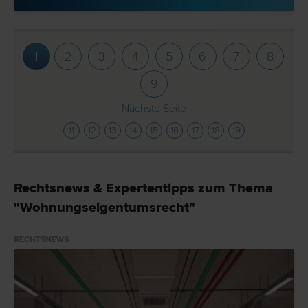
1
2
3
4
5
6
7
8
9
Nächste Seite
11
12
13
14
15
16
17
18
19
Rechtsnews & Expertentipps zum Thema
"Wohnungseigentumsrecht"
RECHTSNEWS