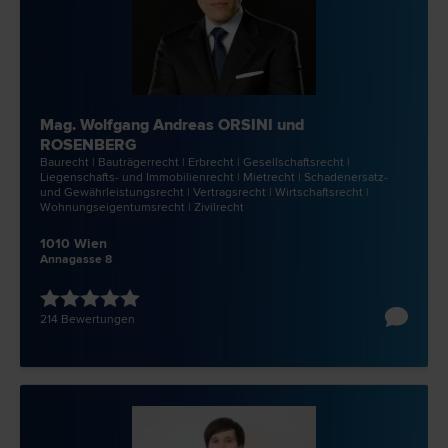
Mag. Wolfgang Andreas ORSINI und
ROSENBERG
Bau­recht | Bauträger­recht | Erb­recht | Gesellschafts­recht |
Liegenschafts- und Immobilien­recht | Miet­recht | Schadenersatz-
und Gewährleistungs­recht | Vertrags­recht | Wirtschafts­recht |
Wohnungseigentums­recht | Zivil­recht
1010 Wien
Annagasse 8
214 Bewertungen