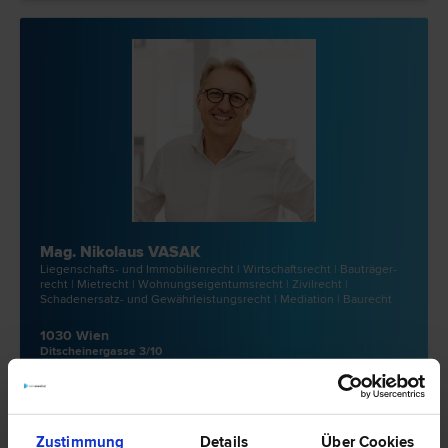
Mag. Nikolaus VASAK
Liegenschafts- und Immobilien­recht | Wirtschafts­recht | Bauträger­
recht | Miet­recht | Wohnungseigentums­recht | Zivil­recht |
Schadenersatz- und Gewährleistungs­recht | Mediation | Bau­recht
1030 Wien
Ditscheinergasse 3/10
10 Bewertungen
Zustimmung
Details
Über Cookies