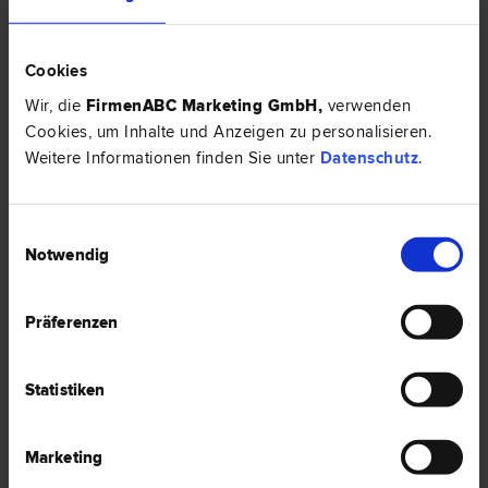
Cookies
Wir, die
FirmenABC Marketing GmbH
,
verwenden
Cookies, um Inhalte und Anzeigen zu personalisieren.
Weitere Informationen finden Sie unter
Datenschutz
.
Einwilligungsauswahl
Notwendig
Mag. Eva-Maria WIESENHOFER-HAHN
Miet­recht | Wohnungseigentums­recht | Erb­recht | Familien­recht |
Präferenzen
Liegenschafts- und Immobilien­recht | Schadenersatz- und
Gewährleistungs­recht | Zivil­recht
8042 Graz
Statistiken
St. Peter Hauptstraße 216/2
Marketing
3 Bewertungen