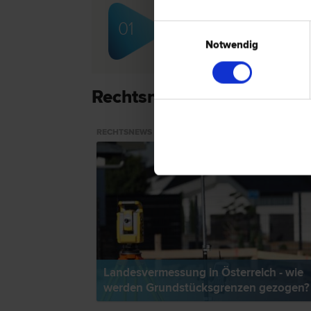
Dr. Herbert WIMMER
01
Einwilligungsauswahl
Scheidungs­recht | Familien­recht |
Immobilien­recht | Miet­recht
Notwendig
Rechtsnews & Expertentip
RECHTSNEWS
Landesvermessung in Österreich - wie
werden Grundstücksgrenzen gezogen?