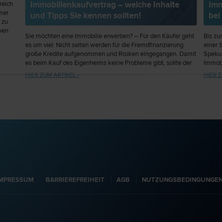
Immobilienkaufvertrag – welche Inhalte
Imm
reich
mer
und Tipps Sie kennen sollten!
bei
 zu
iven
Sie möchten eine Immobilie erwerben? – Für den Käufer geht
Bis zu
den.
es um viel: Nicht selten werden für die Fremdfinanzierung
einer 
große Kredite aufgenommen und Risiken eingegangen. Damit
Spekul
es beim Kauf des Eigenheims keine Probleme gibt, sollte der
Immobi
Kaufvertrag wasserdicht sein. Dieser Artikel möchte Ihnen
abscha
HIER ZUM ARTIKEL ›
HIER Z
einen Überblick über die wesentlichen Inhalte und Klauseln
Veräu
eines Immobilienkaufvertrags geben und wichtige Praxistipps
Veräuß
vermitteln.
IMPRESSUM
BARRIEREFREIHEIT
AGB
NUTZUNGSBEDINGUNGE