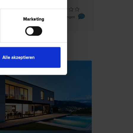
don
 58
0 Bewertungen
Marketing
mobilienrecht"
TSNEWS
Alle akzeptieren