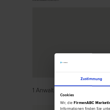
Zustimmung
1 Anwalt -
Liegenschafts- un
Cookies
Wir, die
FirmenABC Market
Informationen finden Sie unt