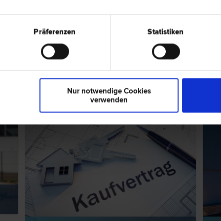
8410 Wil
 Inkasso- und Exekutions­recht | Liegenschafts- und
Hauptplatz
Präferenzen
Statistiken
ps zum Thema "Liegenschafts- und Im
Nur notwendige Cookies
RECHTSNEWS
RECH
verwenden