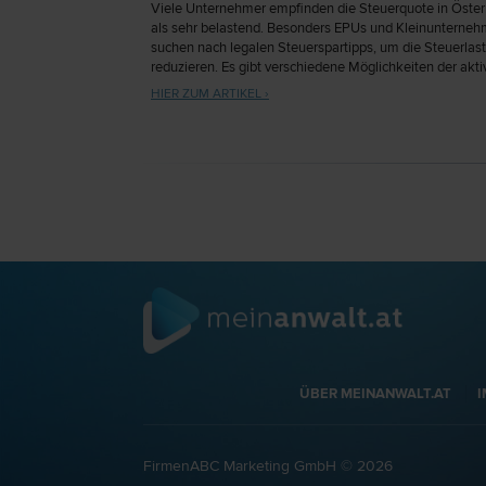
Viele Unternehmer empfinden die Steuerquote in Öster
als sehr belastend. Besonders EPUs und Kleinunterneh
suchen nach legalen Steuerspartipps, um die Steuerlast
reduzieren. Es gibt verschiedene Möglichkeiten der akt
Steuergestaltung, die im Folgenden näher erläutert wer
HIER ZUM ARTIKEL ›
ÜBER MEINANWALT.AT
FirmenABC Marketing GmbH © 2026