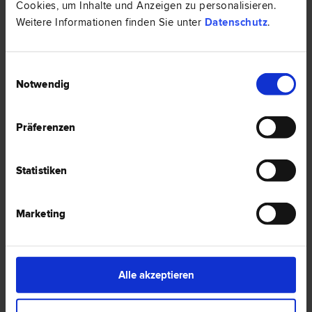
Cookies, um Inhalte und Anzeigen zu personalisieren.
Weitere Informationen finden Sie unter
Datenschutz
.
2 Anwälte -
Englisch in Wieselburg
Einwilligungsauswahl
Notwendig
Präferenzen
Dr. Josef SCHNIRZER
Arbeits­recht | Familien­recht | Gewerbe­recht | Schadenersatz- und
Gewährleistungs­recht | Straf­recht | Scheidungs­recht
Statistiken
3250 Wieselburg
Hauptplatz 3
Marketing
0 Bewertungen
Alle akzeptieren
Mag. Rudolf NOKAJ