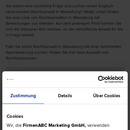
Sie haben eine rechtliche Frage und suchen einen Englisch
sprechenden Rechtsanwalt in Wieselburg? Weiter unten finden
Sie eine Liste von Rechtsanwälten in Wieselburg mit
Bewertungen von Klienten. Auf dem jeweiligen Profil können Sie
sich ein besseres Bild machen, ob der betreffende Anwalt für Sie
in Frage kommt.
Falls Sie einen Rechtsanwalt in Wieselburg mit einer bestimmten
Spezialisierung suchen, finden Sie hier eine Auswahl von
Rechtsbereichen:
Zustimmung
Details
Über Cookies
Cookies
Wir, die
FirmenABC Marketing GmbH
,
verwenden