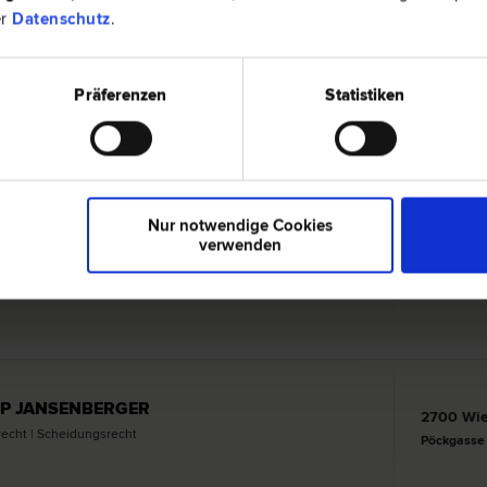
er
Datenschutz
.
Präferenzen
Statistiken
2700 Wie
waltungs­recht | Verwaltungsstraf­recht | Vertrags­recht |
Brodtischg
ivil­recht | Erb­recht | Sozial­recht | Inkasso- und Exekutions­
Nur notwendige Cookies
verwenden
HÖFER
2700 Wie
 Familien­recht | Erb­recht | Verkehrs­recht | Scheidungs­recht
Neunkirchn
UPP JANSENBERGER
2700 Wie
­recht | Scheidungs­recht
Pöckgasse 