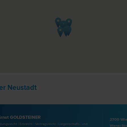
er Neustadt
 Ernst GOLDSTEINER
2700 Wie
ungs­recht | Erb­recht | Vertrags­recht | Liegenschafts- und
Wiener Str