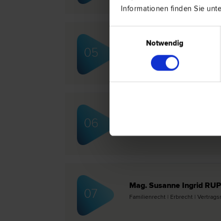
Informationen finden Sie unt
Einwilligungsauswahl
Notwendig
Mag. Ines Schneeberger
05
Arbeits­recht | Insolvenz­recht | Ver
Scheidungs­recht | Verkehrs­recht | Z
recht
Mag. Alexandra EHREN
06
Arzthaftungs­recht | Vertrags­recht |
Mag. Susanne Ingrid R
07
Familien­recht | Erb­recht | Vertrags