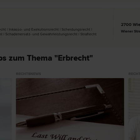
2700 Wie
­recht | Inkasso- und Exekutions­recht | Scheidungs­recht |
Wiener Str
t | Schadenersatz- und Gewährleistungs­recht | Straf­recht
ps zum Thema "Erbrecht"
RECHTSNEWS
RECH