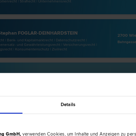
lien­recht | Straf­recht | Unternehmens­recht
 Stephan FOGLAR-DEINHARDSTEIN
2700 Wie
cht | Bank- und Kapitalmarkt­recht | Datenschutz­recht |
Bahngasse
enersatz- und Gewährleistungs­recht | Versicherungs­recht |
gs­recht | Konsumentenschutz | Zivil­recht
. Thomas TRNKA
2700 Wie
cht | Schadenersatz- und Gewährleistungs­recht | Straf­recht |
Wiener Str
hrs­recht
Details
2700 Wie
­recht | Liegenschafts- und Immobilien­recht | Bau­recht
ing GmbH
,
verwenden Cookies, um Inhalte und Anzeigen zu perso