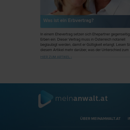
Was ist ein Erbvertrag?
In einem Ehevertrag setzen sich Ehepartner gegenseitig
Erben ein. Dieser Vertrag muss in Österreich notariell
beglaubigt werden, damit er Gültigkeit erlangt. Lesen Si
diesem Artikel mehr darüber, was der Unterschied zum
Testament ist und was nach einer Scheidung damit pass
HIER ZUM ARTIKEL ›
ÜBER MEINANWALT.AT