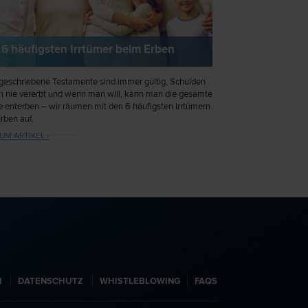
 6 häufigsten Irrtümer beim Erben
geschriebene Testamente sind immer gültig, Schulden
 nie vererbt und wenn man will, kann man die gesamte
e enterben – wir räumen mit den 6 häufigsten Irrtümern
rben auf.
UM ARTIKEL ›
N
DATENSCHUTZ
WHISTLEBLOWING
FAQS