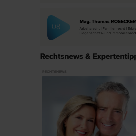
Mag. Thomas ROSECKER
08
Arbeits­recht | Familien­recht | Erb
Liegenschafts- und Immobilien­rech
Rechtsnews & Expertentip
RECHTSNEWS