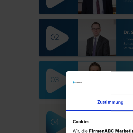
Immobi
Dr.
02
Erb­re
Schad
Vertra
Mag
03
Erb­re
Verke
Zustimmung
Dr. Martin HEMBACH
04
Cookies
Miet­recht | Erb­recht | Verwaltungs
Wir, die
FirmenABC Market