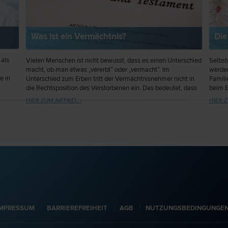
Was ist ein Vermächtnis?
Die
 als
Vielen Menschen ist nicht bewusst, dass es einen Unterschied
Selbst
macht, ob man etwas „vererbt“ oder „vermacht“. Im
werden
e in
Unterschied zum Erben tritt der Vermächtnisnehmer nicht in
Famili
die Rechtsposition des Verstorbenen ein. Das bedeutet, dass
beim E
iert.
er etwa auch keine Schulden des Verstorbenen übernehmen
HIER ZUM ARTIKEL ›
HIER Z
muss.
IMPRESSUM
BARRIEREFREIHEIT
AGB
NUTZUNGSBEDINGUNGE