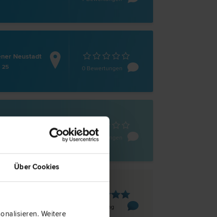
ner Neustadt
 25
0 Bewertungen
ner Neustadt
aße 14-16
0 Bewertungen
Über Cookies
ner Neustadt
Herzog Leopold Straße 26/1/7
1 Bewertung
nalisieren. Weitere