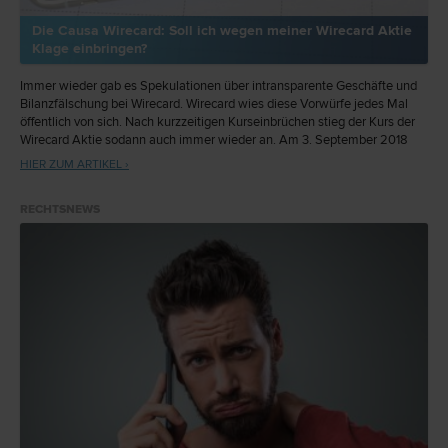
Die Causa Wirecard: Soll ich wegen meiner Wirecard Aktie
Klage einbringen?
Immer wieder gab es Spekulationen über intransparente Geschäfte und
Bilanzfälschung bei Wirecard. Wirecard wies diese Vorwürfe jedes Mal
öffentlich von sich. Nach kurzzeitigen Kurseinbrüchen stieg der Kurs der
Wirecard Aktie sodann auch immer wieder an. Am 3. September 2018
verzeichnete die Wirecard Aktie gar einen Kurs von € 197,00. An eine
HIER ZUM ARTIKEL ›
Klage gegen Wirecard dachte damals noch niemand.
RECHTSNEWS