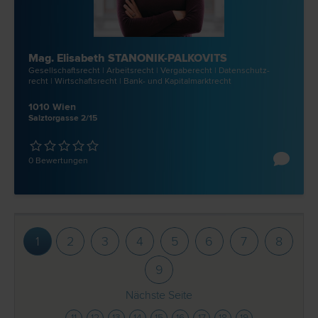
Mag. Elisabeth STANONIK-PALKOVITS
Gesellschafts­recht | Arbeits­recht | Vergabe­recht | Datenschutz­
recht | Wirtschafts­recht | Bank- und Kapitalmarkt­recht
1010 Wien
Salztorgasse 2/15
0 Bewertungen
1
2
3
4
5
6
7
8
9
Nächste Seite
11
12
13
14
15
16
17
18
19