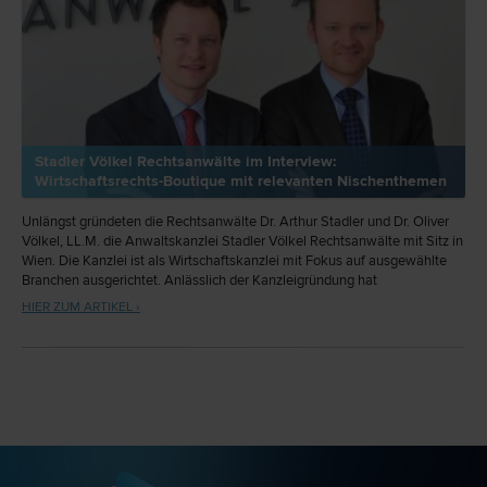
Stadler Völkel Rechtsanwälte im Interview:
Wirtschaftsrechts-Boutique mit relevanten Nischenthemen
Unlängst gründeten die Rechtsanwälte Dr. Arthur Stadler und Dr. Oliver
Völkel, LL.M. die Anwaltskanzlei Stadler Völkel Rechtsanwälte mit Sitz in
Wien. Die Kanzlei ist als Wirtschaftskanzlei mit Fokus auf ausgewählte
Branchen ausgerichtet. Anlässlich der Kanzleigründung hat
meinanwalt.at die beiden Gründer und Partner zum Interview geladen.
HIER ZUM ARTIKEL ›