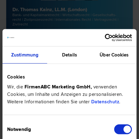
Dr. Thomas Kainz, LL.M. (London)
Bank- und Kapitalmarkt­recht | Wirtschafts­recht | Gesellschafts­
recht | Zivilprozess­recht | Internationales Recht | Vertrags­recht |
Zivil­recht
1010 Wien
Universitätsring 12
Zustimmung
Details
Über Cookies
33 Bewertungen
Cookies
Wir, die
FirmenABC Marketing GmbH
,
verwenden
Cookies, um Inhalte und Anzeigen zu personalisieren.
Weitere Informationen finden Sie unter
Datenschutz
.
Einwilligungsauswahl
Notwendig