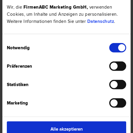
Gesellschafts­recht | Liegenschafts- und Immobilien­recht | Miet­
Wir, die
FirmenABC Marketing GmbH
,
verwenden
recht | Verfassungs­recht und Grund­rechte | Wirtschafts­recht
Cookies, um Inhalte und Anzeigen zu personalisieren.
1010 Wien
Weitere Informationen finden Sie unter
Datenschutz
.
Teinfaltstraße 4/8
0 Bewertungen
Einwilligungsauswahl
Notwendig
Präferenzen
MMag.Dr. Michael ROHREGGER
Gesellschafts­recht | Mergers & Acquisitions | Wirtschaftsstraf­recht
| Steuer­recht | Verfassungs­recht und Grund­rechte | Finanzstraf­
recht
Statistiken
1010 Wien
Rotenturmstrasse 17
Marketing
0 Bewertungen
Alle akzeptieren