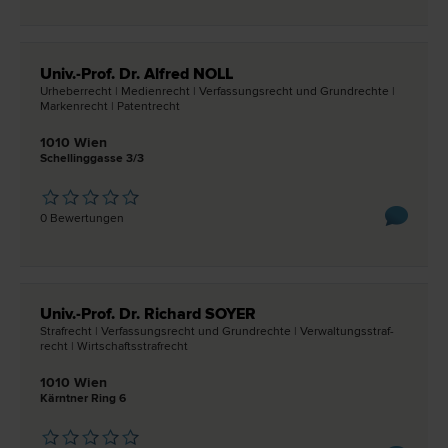
Univ.-Prof. Dr. Alfred NOLL
Urheber­recht | Medien­recht | Verfassungs­recht und Grund­rechte |
Marken­recht | Patent­recht
1010 Wien
Schellinggasse 3/3
0 Bewertungen
Univ.-Prof. Dr. Richard SOYER
Straf­recht | Verfassungs­recht und Grund­rechte | Verwaltungsstraf­
recht | Wirtschaftsstraf­recht
1010 Wien
Kärntner Ring 6