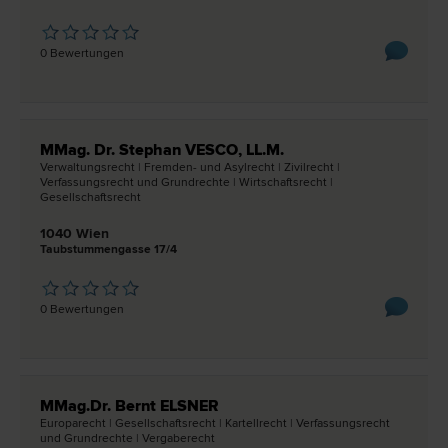
0 Bewertungen
MMag. Dr. Stephan VESCO, LL.M.
Verwaltungs­recht | Fremden- und Asyl­recht | Zivil­recht |
Verfassungs­recht und Grund­rechte | Wirtschafts­recht |
Gesellschafts­recht
1040 Wien
Taubstummengasse 17/4
0 Bewertungen
MMag.Dr. Bernt ELSNER
Europa­recht | Gesellschafts­recht | Kartell­recht | Verfassungs­recht
und Grund­rechte | Vergabe­recht