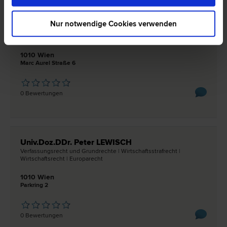
Prof. Dr. Michael BREITENFELD
Nur notwendige Cookies verwenden
Gewerbe­recht | Vergabe­recht | Verfassungs­recht und Grund­
rechte | Verwaltungs­recht
1010 Wien
Marc Aurel Straße 6
0 Bewertungen
Univ.Doz.DDr. Peter LEWISCH
Verfassungs­recht und Grund­rechte | Wirtschaftsstraf­recht |
Wirtschafts­recht | Europa­recht
1010 Wien
Parkring 2
0 Bewertungen