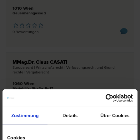
1010 Wien
Gauermanngasse 2
0 Bewertungen
MMag.Dr. Claus CASATI
Europa­recht | Wirtschafts­recht | Verfassungs­recht und Grund­
rechte | Vergabe­recht
1060 Wien
Mariahilfer Straße 1b/17
0 Bewertungen
Zustimmung
Details
Über Cookies
MMag.Dr. Ernst DENK
Cookies