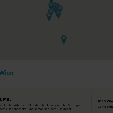
 Wien
H, MBL
1090 Wi
af­recht | Arbeits­recht | Erb­recht | Familien­recht | Vertrags­
Garnisonga
l­recht | Liegenschafts- und Immobilien­recht | Bau­recht