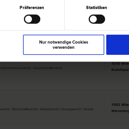
Präferenzen
Statistiken
1010 Wie
 und Immobilien­recht | Miet­recht | Wirtschafts­recht |
Dominikane
Nur notwendige Cookies
verwenden
1010 Wie
| Unternehmens­recht | Gesellschafts­recht
Rudolfspla
1100 Wie
echt | Wirtschafts­recht | Arbeits­recht | Europa­recht | Sozial­