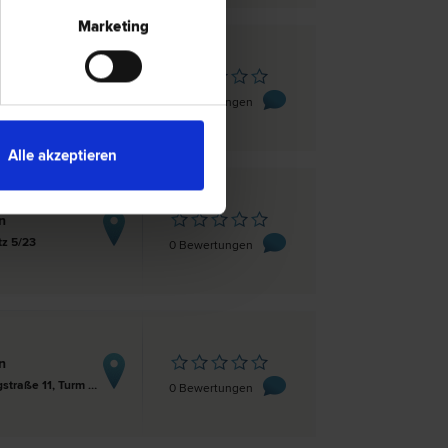
Marketing
n
rbastei 19
0 Bewertungen
Alle akzeptieren
n
tz 5/23
0 Bewertungen
n
Wienerbergstraße 11, Turm B, 19. OG
0 Bewertungen