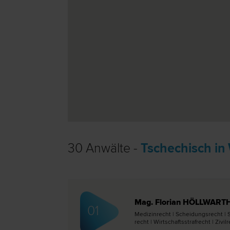
30 Anwälte -
Tschechisch in
Mag. Florian HÖLLWART
01
Medizin­recht | Scheidungs­recht | Str
recht | Wirtschaftsstraf­recht | Zivi