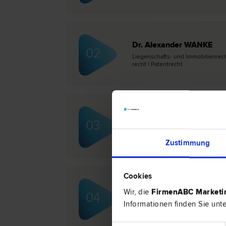
Dr. Alexander WANKE
02
Liegenschafts- und Immobilien­recht
recht | Patent­recht
Dr. Christian SCHMAUS
03
Miet­recht | Fremden- und Asyl­rec
Zustimmung
Cookies
Dr. Erik STEGER
Wir, die
FirmenABC Market
04
Europa­recht | Gesellschafts­recht 
Informationen finden Sie unt
Wirtschafts­recht