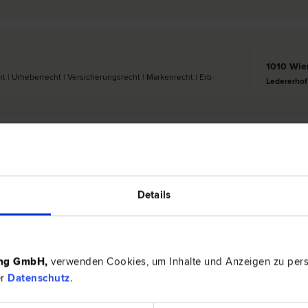
1010 Wie
 | Urheber­recht | Versicherungs­recht | Marken­recht | Erb­
Ledererhof
1040 Wi
ht | Verfassungs­recht und Grund­rechte | Datenschutz­recht
Chwallagas
Details
ing GmbH
,
verwenden Cookies, um Inhalte und Anzeigen zu perso
1010 Wie
| Liegenschafts- und Immobilien­recht | Internationales Recht |
er
Datenschutz
.
Schubertri