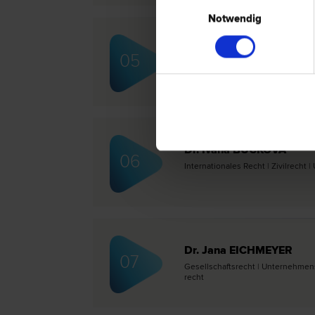
Einwilligungsauswahl
Notwendig
Dr. Filip STERNBERG
05
Gesellschafts­recht | Liegenschafts-
Internationales Recht
Dr. Ivana BUCKOVA
06
Internationales Recht | Zivil­recht 
Dr. Jana EICHMEYER
07
Gesellschafts­recht | Unternehmens­r
recht