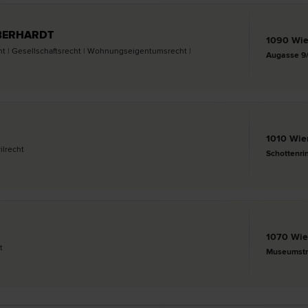
 EBERHARDT
1090 Wi
t | Gesellschafts­recht | Wohnungseigentums­recht |
Augasse 9
1010 Wie
il­recht
Schottenri
1070 Wi
t
Museumstr