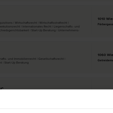
1010 Wie
isitions | Wirtschafts­recht | Wirtschaftsstraf­recht |
Färbergass
xekutions­recht | Internationales Recht | Liegenschafts- und
 Schiedsgerichtsbarkeit | Start-Up Beratung | Unternehmens­
1060 Wi
fts- und Immobilien­recht | Gesellschafts­recht |
Getreidema
ht | Start-Up Beratung
SC
1140 Wie
tung | Unternehmens­recht | Wirtschafts­recht | Mergers &
Sturzgasse