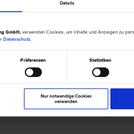
Details
1010 Wie
und Gewährleistungs­recht | Vertrags­recht | Start-Up Beratung
Wollzeile 1
cht
ing GmbH
,
verwenden Cookies, um Inhalte und Anzeigen zu perso
er
Datenschutz
.
1030 Wi
Präferenzen
Statistiken
| Insolvenz­recht | Urheber­recht | Unternehmens­recht | Patent­
Am Heumark
Nur notwendige Cookies
verwenden
1040 Wi
echt | Mergers & Acquisitions | Zivil­recht | Start-Up
Taubstumm