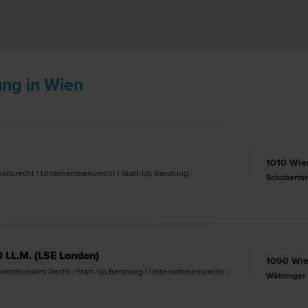
ung in Wien
1010 Wie
afts­recht | Unternehmens­recht | Start-Up Beratung
Schubertri
LL.M. (LSE London)
1090 Wi
 Internationales Recht | Start-Up Beratung | Unternehmens­recht |
Währinger 