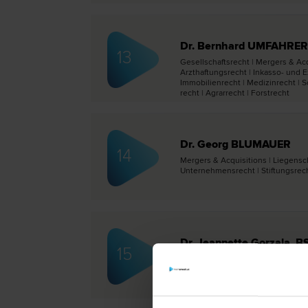
Dr. Bernhard UMFAHRER
13
Gesellschafts­recht | Mergers & Acqu
Arzthaftungs­recht | Inkasso- und E
Immobilien­recht | Medizin­recht |
recht | Agrar­recht | Forst­recht
Dr. Georg BLUMAUER
14
Mergers & Acquisitions | Liegenscha
Unternehmens­recht | Stiftungs­rec
Dr. Jeannette Gorzala, B
15
Gesellschafts­recht | Start-Up Bera
Acquisitions