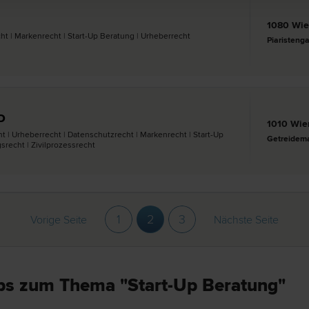
1080 Wi
cht | Marken­recht | Start-Up Beratung | Urheber­recht
Piaristeng
D
1010 Wie
 | Urheber­recht | Datenschutz­recht | Marken­recht | Start-Up
Getreidema
s­recht | Zivilprozess­recht
1
2
3
Vorige Seite
Nächste Seite
ps zum Thema "Start-Up Beratung"