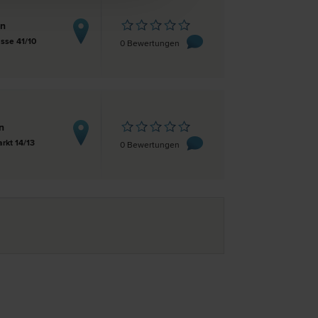
en
asse 41/10
0 Bewertungen
n
rkt 14/13
0 Bewertungen