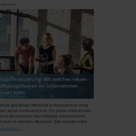
TENTIPP
rtup-Finanzierung: Mit welchen neuen
eiligungsformen Ihr Unternehmen
chsen kann
artups gewidmete öffentliche Aufmerksamkeit steigt
ielen Jahren kontinuierlich an. Für solche Unternehmen
cht nur die innovative Geschäftsidee charakteristisch,
n auch ihr schnelles Wachstum. Dies erfordert meist
en Support, wobei dem Unterstützer häufig im
UM ARTIKEL ›
ug für Geld oder Sachleistungen eine Beteiligung am