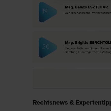
Mag. Balazs ESZTEGAR
19
Gesellschafts­recht | Wirtschafts­re
Mag. Brigitte BERCHTOL
20
Liegenschafts- und Immobilien­recht
Beratung | Bauträger­recht | Vertrag
Rechtsnews & Expertentip