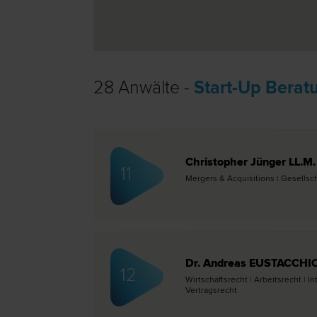
28 Anwälte -
Start-Up Berat
Christopher Jünger LL.M.
11
Mergers & Acquisitions | Gesellsch
Dr. Andreas EUSTACCHIO 
12
Wirtschafts­recht | Arbeits­recht |
Vertrags­recht