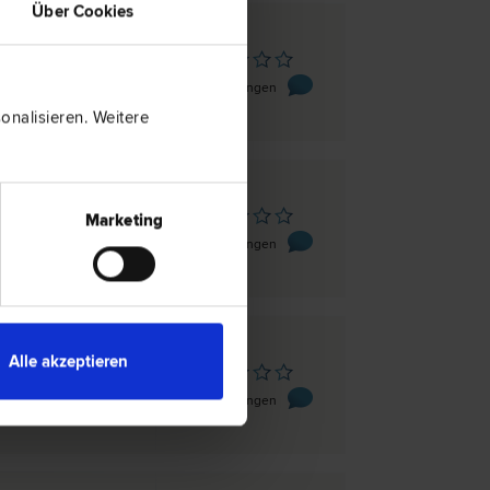
Über Cookies
n
/1/2.5
0 Bewertungen
nalisieren. Weitere
en
Marketing
t 9/1/11
0 Bewertungen
Alle akzeptieren
en
engasse 17/4
0 Bewertungen