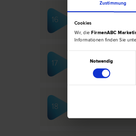
Zustimmung
Dr. Maximilian MACHO
16
Wirtschafts­recht | Schadenersatz- 
Cookies
| Arbeits­recht | Miet­recht | Sport­re
Wir, die
FirmenABC Market
Informationen finden Sie unt
Einwilligungsauswahl
Dr. Michael PROKSCH
Notwendig
17
Marken­recht | Gesellschafts­recht 
recht | Start-Up Beratung
Mag. Alina REGAL
18
Gesellschafts­recht | Unternehmens­r
Beratung