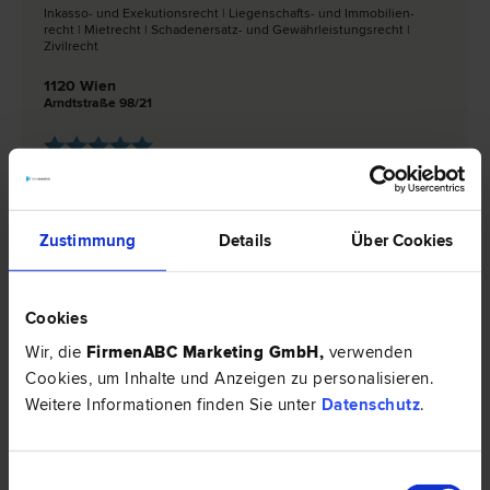
Inkasso- und Exekutions­recht | Liegenschafts- und Immobilien­
recht | Miet­recht | Schadenersatz- und Gewährleistungs­recht |
Zivil­recht
1120 Wien
Arndtstraße 98/21
2 Bewertungen
Zustimmung
Details
Über Cookies
Dr. Stefan JOACHIMSTHALER
Fremden- und Asyl­recht | Liegenschafts- und Immobilien­recht |
Miet­recht | Verkehrs­recht
Cookies
1070 Wien
Wir, die
FirmenABC Marketing GmbH
,
verwenden
Kandlgasse 32/10
Cookies, um Inhalte und Anzeigen zu personalisieren.
Weitere Informationen finden Sie unter
Datenschutz
.
2 Bewertungen
Einwilligungsauswahl