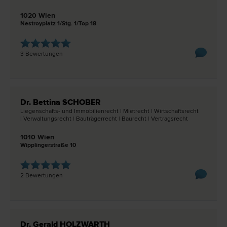
1020 Wien
Nestroyplatz 1/Stg. 1/Top 18
3 Bewertungen
Dr. Bettina SCHOBER
Liegenschafts- und Immobilien­recht | Miet­recht | Wirtschafts­recht
| Verwaltungs­recht | Bauträger­recht | Bau­recht | Vertrags­recht
1010 Wien
Wipplingerstraße 10
2 Bewertungen
Dr. Gerald HOLZWARTH