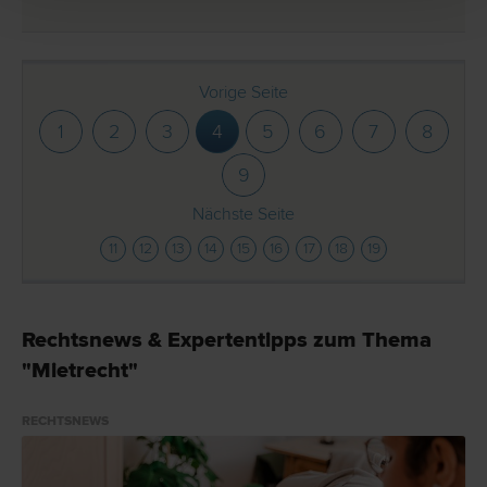
Vorige Seite
1
2
3
4
5
6
7
8
9
Nächste Seite
11
12
13
14
15
16
17
18
19
Rechtsnews & Expertentipps zum Thema
"Mietrecht"
RECHTSNEWS