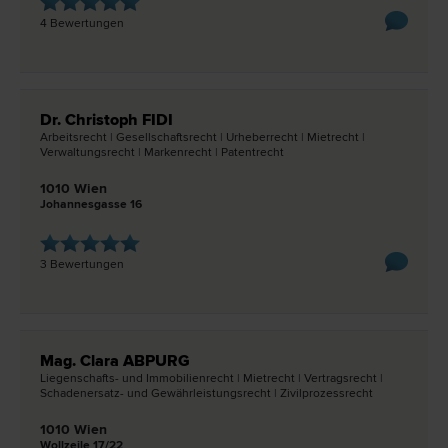
4 Bewertungen
Dr. Christoph FIDI
Arbeits­recht | Gesellschafts­recht | Urheber­recht | Miet­recht |
Verwaltungs­recht | Marken­recht | Patent­recht
1010 Wien
Johannesgasse 16
3 Bewertungen
Mag. Clara ABPURG
Liegenschafts- und Immobilien­recht | Miet­recht | Vertrags­recht |
Schadenersatz- und Gewährleistungs­recht | Zivilprozess­recht
1010 Wien
Wollzeile 17/22