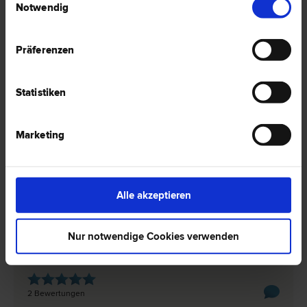
Notwendig
Dr. Stefan ZÖHRER
Familien­recht | Erb­recht | Liegenschafts- und Immobilien­recht |
Präferenzen
Miet­recht | Wohnungseigentums­recht | Scheidungs­recht
1010 Wien
Spiegelgasse 19
Statistiken
2 Bewertungen
Marketing
Dr. Thomas KRANKL
Alle akzeptieren
Miet­recht | Straf­recht | Verwaltungsstraf­recht | Familien­recht |
Verkehrs­recht | Scheidungs­recht
Nur notwendige Cookies verwenden
1080 Wien
Lerchenfelder Straße 120/28
2 Bewertungen