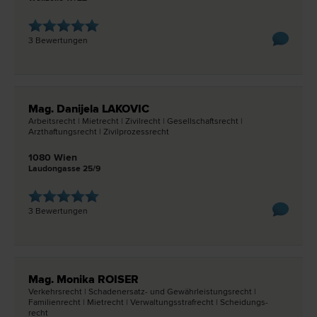
3 Bewertungen
Mag. Danijela LAKOVIC
Arbeits­recht | Miet­recht | Zivil­recht | Gesellschafts­recht |
Arzthaftungs­recht | Zivilprozess­recht
1080 Wien
Laudongasse 25/9
3 Bewertungen
Mag. Monika ROISER
Verkehrs­recht | Schadenersatz- und Gewährleistungs­recht |
Familien­recht | Miet­recht | Verwaltungsstraf­recht | Scheidungs­
recht