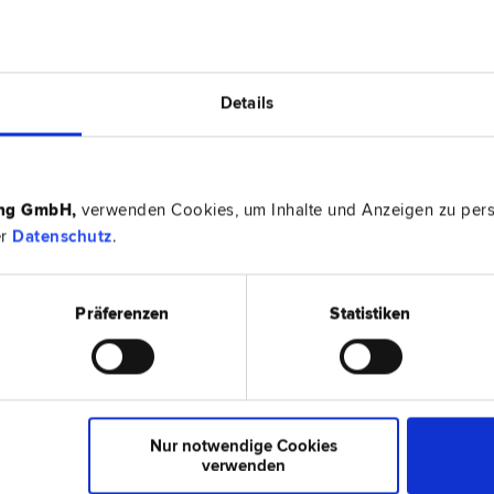
INGER
1080 Wi
Details
echt | Gewerbe­recht | Scheidungs­recht | Bau­recht
Laudongas
ing GmbH
,
verwenden Cookies, um Inhalte und Anzeigen zu perso
er
Datenschutz
.
1010 Wie
Exekutions­recht | Internationales Recht | Liegenschafts- und
Stadiongas
recht | Unternehmens­recht | Wirtschafts­recht | Zivilprozess­
Präferenzen
Statistiken
AND
1010 Wie
utz­recht | Zivil­recht | Unternehmens­recht | Verwaltungs­recht
Fleischmar
Nur notwendige Cookies
verwenden