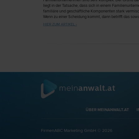
Familienunternehmen sind sehr komplex. Der Grund da
liegt in der Tatsache, dass sich in einem Familienunte
familiäre und geschäftliche Komponenten stark vermis
Wenn zu einer Scheidung kommt, dann betrifft das sowo
Familie als auch das Familienunternehmen.
HIER ZUM ARTIKEL ›
ÜBER MEINANWALT.AT
FirmenABC Marketing GmbH © 2026