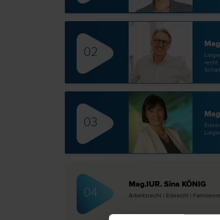
Mag
02
Liegen
recht 
Schad
Mag.
03
Erb­re
Liege
Mag.IUR. Sina KÖNIG
04
Arbeits­recht | Erb­recht | Familien­r