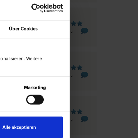
en
Über Cookies
se 55/5
1 Bewertung
nalisieren. Weitere
n
se 6-8
1 Bewertung
Marketing
n
kt 1
1 Bewertung
Alle akzeptieren