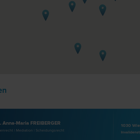
en
. Anna-Maria FREIBERGER
1030 Wi
en­recht | Mediation | Scheidungs­recht
Invalidens