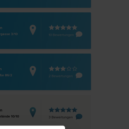
en
rgasse 3/10
10 Bewertungen
n
aße 86/2
2 Bewertungen
en
lände 10/10
3 Bewertungen