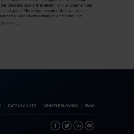
enunternehmen sind sehr komplex. Der Grund dafür
in der Tatsache, dass sich in einem Familienunternehmen
äre und geschäftliche Komponenten stark vermischen.
r anderen Seite ist eine Heirat ein ernsthafter und
ichender Akt.
UM ARTIKEL ›
N
DATENSCHUTZ
WHISTLEBLOWING
FAQS