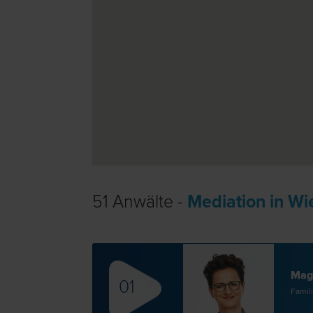
51 Anwälte -
Mediation in Wi
Mag
01
Famili