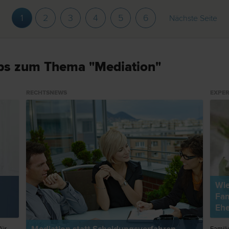
1
2
3
4
5
6
Nächste Seite
ps zum Thema "Mediation"
RECHTSNEWS
EXPER
Wie
Fam
Ehe