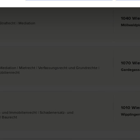
1040 Wi
Straf­recht | Mediation
Möllwaldpl
1070 Wi
 Mediation | Miet­recht | Verfassungs­recht und Grund­rechte |
Gardegass
bilien­recht
1010 Wie
s- und Immobilien­recht | Schadenersatz- und
Wipplinger
| Bau­recht