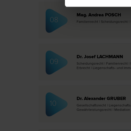
Mag. Andrea POSCH
08
Familien­recht | Scheidungs­recht | 
Dr. Josef LACHMANN
09
Scheidungs­recht | Familien­recht |
Erb­recht | Liegenschafts- und Immo
Dr. Alexander GRUBER
10
Gesellschafts­recht | Liegenschaft
Gewährleistungs­recht | Mediation 