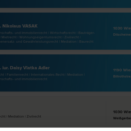
. Nikolaus VASAK
1030 Wi
schafts- und Immobilien­recht | Wirtschafts­recht | Bauträger­
Ditscheine
| Miet­recht | Wohnungseigentums­recht | Zivil­recht |
enersatz- und Gewährleistungs­recht | Mediation | Bau­recht
 iur. Daisy Vlatka Adler
1190 Wie
cht | Familien­recht | Internationales Recht | Mediation |
Billrothstr
nschafts- und Immobilien­recht
1030 Wi
echt | Mediation | Zivil­recht
Weißgerber