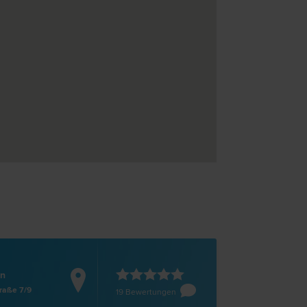
en
traße 7/9
19 Bewertungen