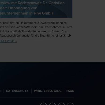
erview mit Rechtsanwalt Dr. Christian
ner: Einbringung von
zelunternehmen in eine GmbH
ner bestimmten Einkommens-(Gewinn)höhe kann es
lich deutlich vorteilhafter sein, ein Unternehmen in Form
GmbH anstatt als Einzelunternehmen zu führen. Auch
ftungsbeschränkung ist für die Eigentümer einer GmbH
ttraktiv. Doch wie funktioniert eine solche Einbringung
UM ARTIKEL ›
s muss beachtet werden? Im Interview mit
walt.at informiert Rechtsanwalt Dr. Christian Hafner
ie Vorteile und Möglichkeiten.
N
DATENSCHUTZ
WHISTLEBLOWING
FAQS