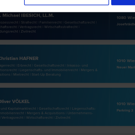
 Michael IBESICH, LL.M.
1080 Wi
rozess­recht | Straf­recht | Familien­recht | Gesellschafts­recht |
hafts­recht | Vertrags­recht | Wirtschaftsstraf­recht |
ungs­recht | Zivil­recht
Christian HAFNER
1010 Wie
ger­recht | Erb­recht | Gesellschafts­recht | Inkasso- und
Neuer Mark
ions­recht | Liegenschafts- und Immobilien­recht | Mergers &
itions | Miet­recht | Start-Up Beratung
Oliver VÖLKEL
1010 Wie
und Kapitalmarkt­recht | Gesellschafts­recht | Liegenschafts-
Parkring 2
mmobilien­recht | Mergers & Acquisitions | Unternehmens­
| Vertrags­recht | Wirtschafts­recht | Zivil­recht