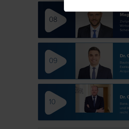
Mag.
08
Zivilp
Wirtsc
Scheid
Dr. 
09
Bauträ
Exekut
Acquis
Dr. 
10
Bank- 
und I
recht 