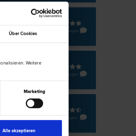
en
park 10/10
52 Bewertungen
Über Cookies
nalisieren. Weitere
en
se 20/9
10 Bewertungen
Marketing
en
ggasse 13
5 Bewertungen
Alle akzeptieren