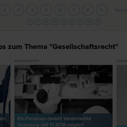
2
3
4
5
6
7
8
9
Nächst
11
12
13
14
15
16
17
18
19
ps zum Thema "Gesellschaftsrecht"
EXPERTENTIPP
EXPER
en:
Ein-Personen-GmbH: Vereinfachte
Gründung seit 1.1.2018 möglich