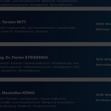
schafts- und Immobilien­recht | Miet­recht | Schadenersatz-
währleistungs­recht | Vertrags­recht | Wirtschafts­recht |
echt
 Torsten WITT
1090 Wi
echt | Liegenschafts- und Immobilien­recht | Gesellschafts­
Währinger 
| Erb­recht | Familien­recht | Zivil­recht
. Dr. Florian STRIESSNIG
1010 Wie
s­recht | Erb­recht | Gesellschafts­recht | Schadenersatz- und
Seilerstätt
leistungs­recht | Unternehmens­recht | Vertrags­recht | Zivil­
| Sozial­recht | Wirtschafts­recht
. Maximilian KÖNIG
1030 Wi
cht | Fremden- und Asyl­recht | Gesellschafts­recht |
Am Modena
nschafts- und Immobilien­recht | Mergers & Acquisitions |
Up Beratung | Straf­recht | Zivilprozess­recht