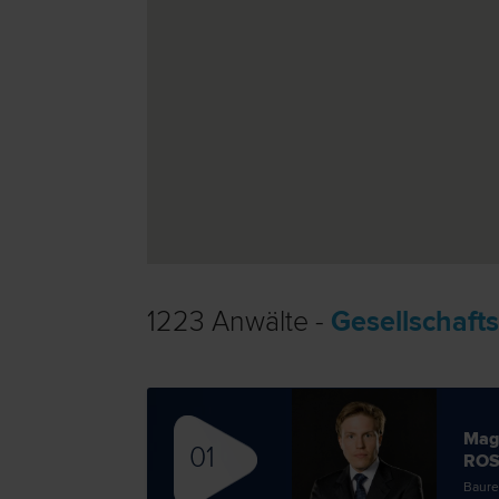
1223 Anwälte -
Gesellschafts
Mag
01
ROS
Bau­re