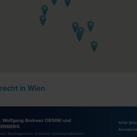
recht in Wien
. Wolfgang Andreas ORSINI und
1010 Wie
ENBERG
Annagasse
cht | Bauträger­recht | Erb­recht | Gesellschafts­recht |