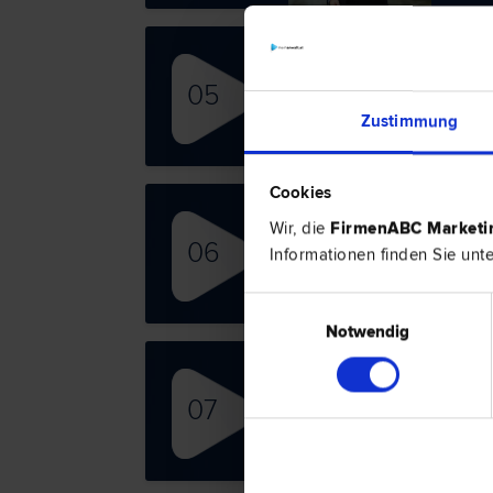
Dr.
05
Liegen
recht 
Zustimmung
Wohnu
Cookies
Wir, die
FirmenABC Market
Dr. 
06
Informationen finden Sie unt
Arbeit
Liegen
recht 
Einwilligungsauswahl
Notwendig
Mag
07
Arbeit
recht 
Gesell