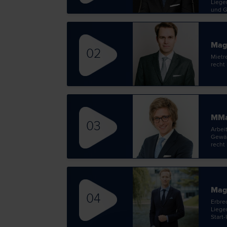
Liegen
und Ge
Wohnungseigentums­recht | Zivil­r
Mag.
02
Miet­r
recht 
MMag
03
Arbeit
Gewähr
recht 
Mag
04
Erb­re
Liege
Start-