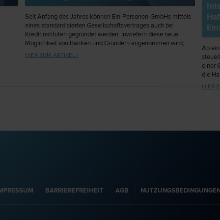
Int
Haf
Seit Anfang des Jahres können Ein-Personen-GmbHs mittels
eines standardisierten Gesellschaftsvertrages auch bei
Ein
Kreditinstituten gegründet werden. Inwiefern diese neue
Möglichkeit von Banken und Gründern angenommen wird,
Ab ei
muss sich erst zeigen. Viele rechtliche Fragestellungen, die
HIER ZUM ARTIKEL ›
steuer
bei Gründungen auftauchen, können durch Bankangestellte
einer 
kaum qualifiziert beantwortet werden.
die Ha
sehr a
HIER Z
und wa
meinan
über d
IMPRESSUM
BARRIEREFREIHEIT
AGB
NUTZUNGSBEDINGUNGE