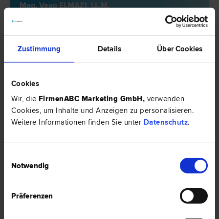
Mag. Veap ELMAZI, LL.M.
Fremden- und Asyl­recht | Sport­recht | Straf­recht | Verfassungs­
recht und Grund­rechte | Verwaltungsstraf­recht | Zivil­recht
1010 Wien
Annagasse 3a/29
Zustimmung
Details
Über Cookies
54 Bewertungen
Cookies
Wir, die
FirmenABC Marketing GmbH
,
verwenden
Cookies, um Inhalte und Anzeigen zu personalisieren.
Weitere Informationen finden Sie unter
Datenschutz
.
Einwilligungsauswahl
Notwendig
Präferenzen