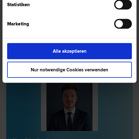
Mag. Stefan Dusic
Statistiken
Fremden- und Asyl­recht | Konsumentenschutz | Miet­recht |
Wohnungseigentums­recht | Zivil­recht
1030 Wien
Marketing
Mohsgasse 2/5a
15 Bewertungen
Alle akzeptieren
Nur notwendige Cookies verwenden