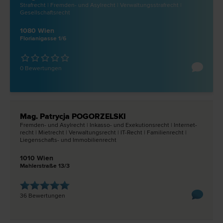
Straf­recht | Fremden- und Asyl­recht | Verwaltungsstraf­recht |
Gesellschafts­recht
1080 Wien
Florianigasse 1/6
0 Bewertungen
Mag. Patrycja POGORZELSKI
Fremden- und Asyl­recht | Inkasso- und Exekutions­recht | Internet­
recht | Miet­recht | Verwaltungs­recht | IT-Recht | Familien­recht |
Liegenschafts- und Immobilien­recht
1010 Wien
Mahlerstraße 13/3
36 Bewertungen