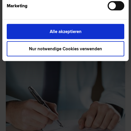
Tattoos & Piercings – ab wann sind sie in Österreich
Marketing
erlaubt?
Das Tätowieren und Piercen ist in Österreich gesetzlich genau regelt. Es
gibt bestimmte Altersgrenzen und die zu piercende oder zu tätowierende
Person muss über mögliche Risiken genau aufklärt werden.
Alle akzeptieren
HIER ZUM ARTIKEL ›
Nur notwendige Cookies verwenden
RECHTSNEWS