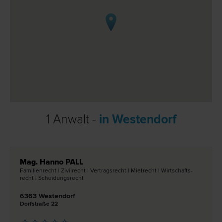
1 Anwalt -
in Westendorf
Mag. Hanno PALL
Familien­recht | Zivil­recht | Vertrags­recht | Miet­recht | Wirtschafts­
recht | Scheidungs­recht
6363 Westendorf
Dorfstraße 22