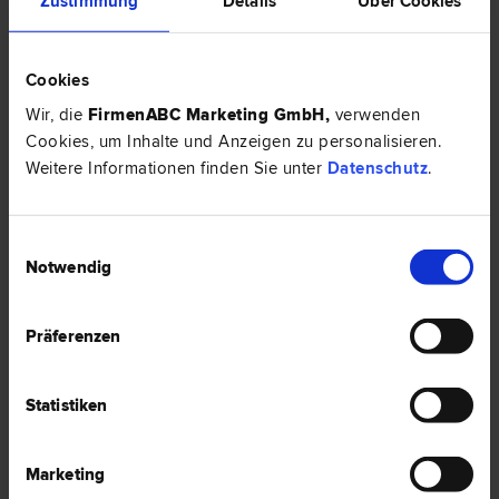
Zustimmung
Details
Über Cookies
Gesellschafts­recht | Liegenschafts- und Immobilien­recht |
Schadenersatz- und Gewährleistungs­recht | Wirtschafts­recht |
Bau­recht
4600 Wels
Cookies
Bahnhofplatz 2/A-3.07
Wir, die
FirmenABC Marketing GmbH
,
verwenden
Cookies, um Inhalte und Anzeigen zu personalisieren.
0 Bewertungen
Weitere Informationen finden Sie unter
Datenschutz
.
Einwilligungsauswahl
Notwendig
Dr. Reinhard PAULITSCH
Miet­recht | Schadenersatz- und Gewährleistungs­recht | Urheber­
recht | Marken­recht | Patent­recht | IT-Recht
Präferenzen
4600 Wels
Edisonstraße 1/WDZ 8
Statistiken
0 Bewertungen
Marketing