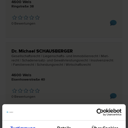
4600 Wels
Ringstraße 38
0 Bewertungen
Dr. Michael SCHAUSBERGER
Gesellschafts­recht | Liegenschafts- und Immobilien­recht | Miet­
recht | Schadenersatz- und Gewährleistungs­recht | Insolvenz­recht
| Familien­recht | Scheidungs­recht | Wirtschafts­recht
4600 Wels
Eisenhowerstraße 40
0 Bewertungen
Dr. Philip WORTHING-SMITH