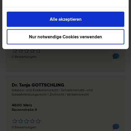
Dr. Roland MÜHLSCHUSTER
Gesellschafts­recht | Liegenschafts- und Immobilien­recht |
Alle akzeptieren
Schadenersatz- und Gewährleistungs­recht | Verkehrs­recht | Bau­
recht
4600 Wels
Nur notwendige Cookies verwenden
Eisenhowerstraße 22
0 Bewertungen
Dr. Tanja GOTTSCHLING
Inkasso- und Exekutions­recht | Schadenersatz- und
Gewährleistungs­recht | Zivil­recht | Verkehrs­recht
4600 Wels
Bauernstraße 9
0 Bewertungen