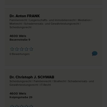
Dr. Anton FRANK
Familien­recht | Liegenschafts- und Immobilien­recht | Mediation |
Miet­recht | Schadenersatz- und Gewährleistungs­recht |
Scheidungs­recht
4600 Wels
Bauernstraße 9
0 Bewertungen
Dr. Christoph J. SCHWAB
Scheidungs­recht | Familien­recht | Straf­recht | Schadenersatz- und
Gewährleistungs­recht | IT-Recht
4600 Wels
Kolpingstraße 29