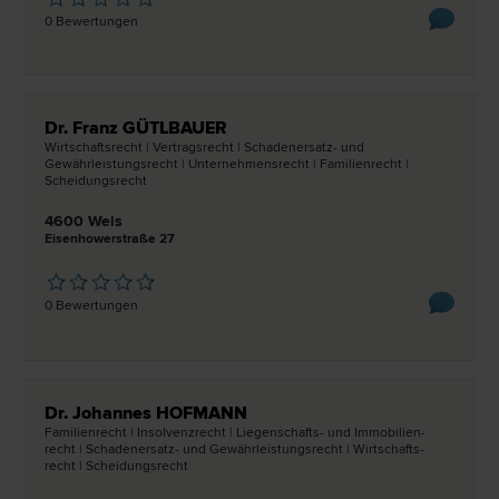
0 Bewertungen
Dr. Franz GÜTLBAUER
Wirtschafts­recht | Vertrags­recht | Schadenersatz- und
Gewährleistungs­recht | Unternehmens­recht | Familien­recht |
Scheidungs­recht
4600 Wels
Eisenhowerstraße 27
0 Bewertungen
Dr. Johannes HOFMANN
Familien­recht | Insolvenz­recht | Liegenschafts- und Immobilien­
recht | Schadenersatz- und Gewährleistungs­recht | Wirtschafts­
recht | Scheidungs­recht