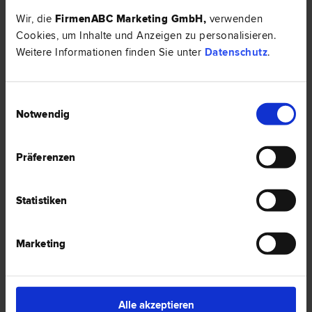
Wir, die
FirmenABC Marketing GmbH
,
verwenden
Cookies, um Inhalte und Anzeigen zu personalisieren.
HIER ZUM ARTIKEL ›
Weitere Informationen finden Sie unter
Datenschutz
.
RECHTSNEWS
Einwilligungsauswahl
Notwendig
Präferenzen
Statistiken
Marketing
Hochzeit & Versicherung – was ist zu beachten?
Wann ist eine Hochzeitsversicherung wichtig? Was gilt zu beachten? Wer
Alle akzeptieren
sollte eine abschließen?