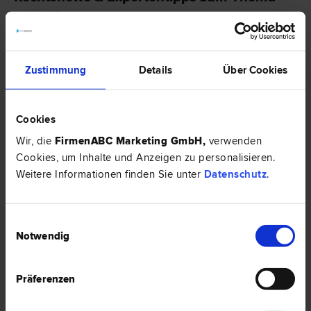
"Familienrecht"
EXPERTENTIPP
Zustimmung
Details
Über Cookies
Cookies
Wir, die
FirmenABC Marketing GmbH
,
verwenden
Cookies, um Inhalte und Anzeigen zu personalisieren.
Weitere Informationen finden Sie unter
Datenschutz
.
Einwilligungsauswahl
Wie funktioniert die Mediation im Familienunternehmen,
Notwendig
wenn es um Scheidung geht
Familienunternehmen sind sehr komplex. Der Grund dafür liegt in der
Tatsache, dass sich in einem Familienunternehmen familiäre und
Präferenzen
geschäftliche Komponenten stark vermischen. Wenn zu einer Scheidung
kommt, dann betrifft das sowohl die Familie als auch das