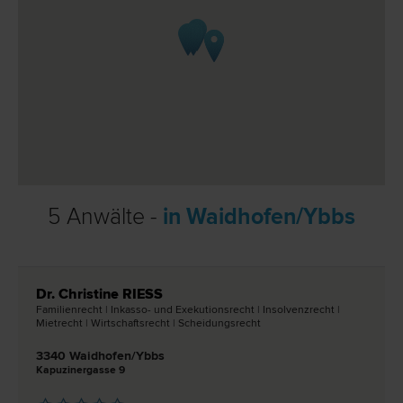
5 Anwälte -
in Waidhofen/Ybbs
Dr. Christine RIESS
Familien­recht | Inkasso- und Exekutions­recht | Insolvenz­recht |
Miet­recht | Wirtschafts­recht | Scheidungs­recht
3340 Waidhofen/Ybbs
Kapuzinergasse 9