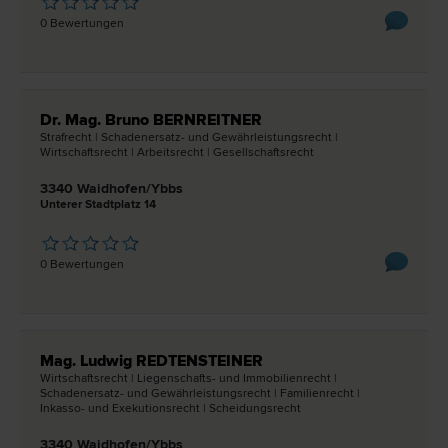
0 Bewertungen
Dr. Mag. Bruno BERNREITNER
Straf­recht | Schadenersatz- und Gewährleistungs­recht |
Wirtschafts­recht | Arbeits­recht | Gesellschafts­recht
3340 Waidhofen/Ybbs
Unterer Stadtplatz 14
0 Bewertungen
Mag. Ludwig REDTENSTEINER
Wirtschafts­recht | Liegenschafts- und Immobilien­recht |
Schadenersatz- und Gewährleistungs­recht | Familien­recht |
Inkasso- und Exekutions­recht | Scheidungs­recht
3340 Waidhofen/Ybbs