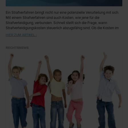
Ein Strafverfahren bringt nicht nur eine potenzielle Verurteilung mit sich.
Mit einem Strafverfahren sind auch Kosten, wie jene für die
Strafverteidigung, verbunden. Schnell stellt sich die Frage, wann
Strafverteidigungskosten steuerlich abzugsfähig sind. Ob die Kosten im
Zusammenhang mit einer Verteidigung wirklich abgesetzt werden
HIER ZUM ARTIKEL ›
dürfen, bedarf stets einer Einzelfallbetrachtung.
RECHTSNEWS