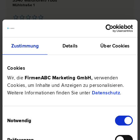
3340 Waidhofen/Ybbs
Mühlstraße 1
0 Bewertungen
Zustimmung
Details
Über Cookies
Rechtsnews & Expertentipps
EXPERTENTIPP
Cookies
Wir, die
FirmenABC Marketing GmbH
,
verwenden
Cookies, um Inhalte und Anzeigen zu personalisieren.
Weitere Informationen finden Sie unter
Datenschutz
.
Einwilligungsauswahl
Notwendig
Präferenzen