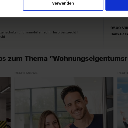
verwenden
9500 Vil
genschafts- und Immobilien­recht | Insolvenz­recht |
Hans-Gasse
echt
pps zum Thema "Wohnungseigentumsr
RECHTSNEWS
RECH