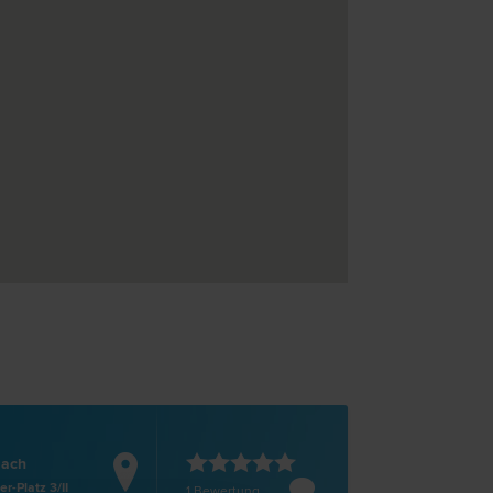
lach
r-Platz 3/II
1 Bewertung