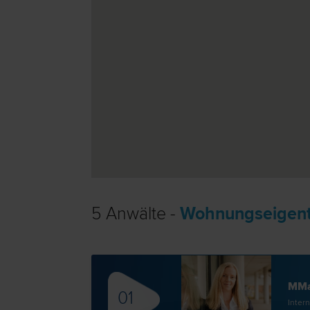
5 Anwälte -
Wohnungseigentu
MMa
01
Intern