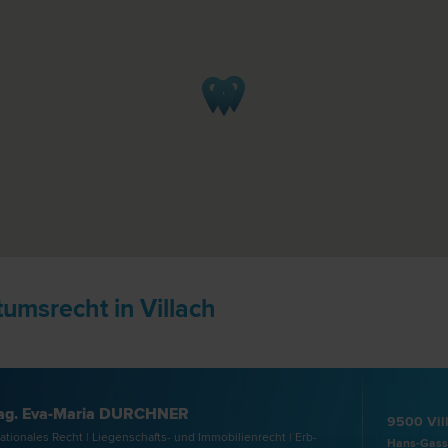
msrecht in Villach
g. Eva-Maria DURCHNER
9500 Vil
ationales Recht | Liegenschafts- und Immobilien­recht | Erb­
Hans-Gasse