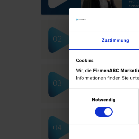
recht 
Schad
Dr. Günther CLEMENTS
02
Zustimmung
Arbeits­recht | Gesellschafts­recht
Cookies
Wir, die
FirmenABC Market
Dr. Anton GRADISCHNIG
Informationen finden Sie unt
03
Gewerbe­recht | Insolvenz­recht | 
Wohnungseigentums­recht
Einwilligungsauswahl
Notwendig
Dr. Margit NIEDERLEITN
04
Familien­recht | Liegenschafts- un
Zivil­recht | Scheidungs­recht