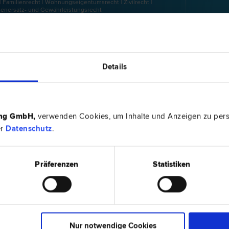
| Familien­recht | Wohnungseigentums­recht | Zivil­recht |
enersatz- und Gewährleistungs­recht
CHITSCH
9500 Vil
Details
 | Insolvenz­recht | Verkehrs­recht | Wohnungseigentums­recht
Postgasse 
ing GmbH
,
verwenden Cookies, um Inhalte und Anzeigen zu perso
er
Datenschutz
.
9500 Vil
Schadenersatz- und Gewährleistungs­recht |
Moritschst
Präferenzen
Statistiken
ER
9500 Vil
d Immobilien­recht | Miet­recht | Wohnungseigentums­recht |
Moritschst
Nur notwendige Cookies