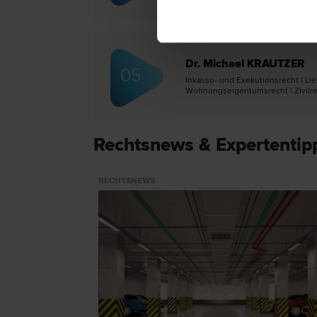
Dr. Michael KRAUTZER
05
Inkasso- und Exekutions­recht | Lie
Wohnungseigentums­recht | Zivil­r
Rechtsnews & Expertenti
RECHTSNEWS