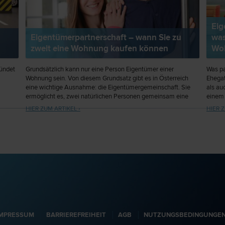
Eig
Eigentümerpartnerschaft – wann Sie zu
was
zweit eine Wohnung kaufen können
Wo
ündet
Grundsätzlich kann nur eine Person Eigentümer einer
Was pa
Wohnung sein. Von diesem Grundsatz gibt es in Österreich
Ehegat
eine wichtige Ausnahme: die Eigentümergemeinschaft. Sie
als au
ermöglicht es, zwei natürlichen Personen gemeinsam eine
einem 
Wohnung zu kaufen. Es gibt aber einige wichtige Punkte, die
In die
HIER ZUM ARTIKEL ›
HIER Z
Sie beachten sollten.
ein Ve
IMPRESSUM
BARRIEREFREIHEIT
AGB
NUTZUNGSBEDINGUNGE