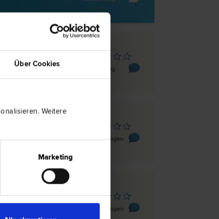
lach
Über Cookies
8/2
1 Bewertung
nalisieren. Weitere
lach
raße 7
0 Bewertungen
Marketing
lach
raße 7
0 Bewertungen