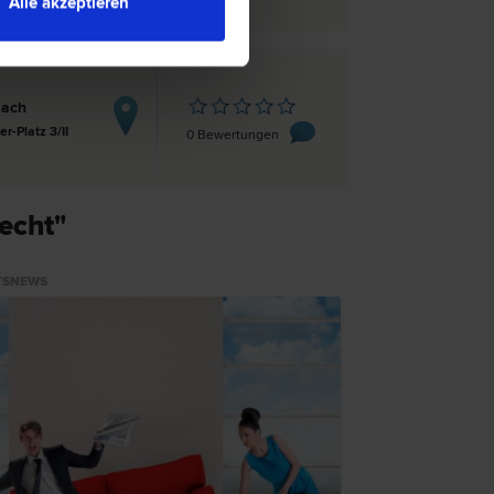
Alle akzeptieren
lach
r-Platz 3/II
0 Bewertungen
echt"
TSNEWS