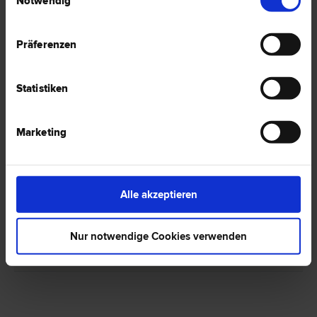
Notwendig
Präferenzen
1 Anwalt -
Vergaberecht in Villach
Statistiken
Marketing
Dr. Helmut BINDER
Liegenschafts- und Immobilien­recht | Vergabe­recht | Wirtschafts­
recht | Zivil­recht | Bau­recht
9500 Villach
Alle akzeptieren
Postgasse 8/1
Nur notwendige Cookies verwenden
1 Bewertung