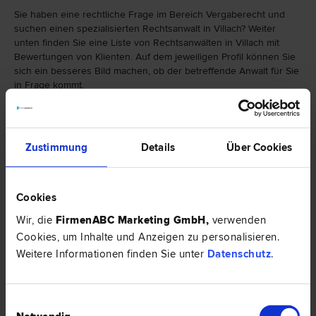
Sie haben eine rechtliche Frage im Bereich Vergaberecht und
suchen einen spezialisierten Rechtsanwalt in Villach? Weiter
unten finden Sie eine Liste von Rechtsanwälten in Villach mit
Bewertungen von Klienten. Auf dem jeweiligen Profil können Sie
sich ein besseres Bild machen, ob der betreffende Anwalt für Sie
in Frage kommt.
Falls Sie einen Rechtsanwalt in Villach mit einer anderen
Spezialisierung als Vergaberecht suchen, finden Sie hier eine
weitere Auswahl von Rechtsbereichen:
Zustimmung
Details
Über Cookies
Cookies
Wir, die
FirmenABC Marketing GmbH
,
verwenden
Cookies, um Inhalte und Anzeigen zu personalisieren.
Weitere Informationen finden Sie unter
Datenschutz
.
Einwilligungsauswahl