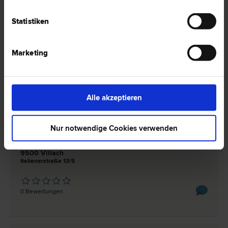
recht | Familien­recht | Wohnungseigentums­recht | Zivil­recht |
Schadenersatz- und Gewährleistungs­recht
Statistiken
9500 Villach
Hans-Gasser-Platz 3/II
Marketing
1 Bewertung
Alle akzeptieren
Dr. Joachim BUCHER
Nur notwendige Cookies verwenden
Wirtschafts­recht | Urheber­recht | Gesellschafts­recht |
Internationales Recht | Kartell­recht | Marken­recht | Patent­recht
9500 Villach
Italienerstraße 13/5
0 Bewertungen