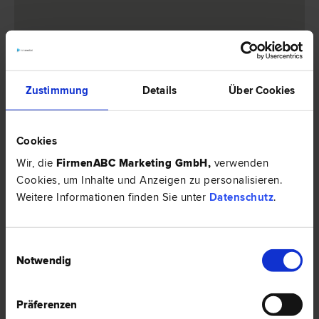
3 Anwälte -
Internationales Recht in
Zustimmung
Details
Über Cookies
Villach
Cookies
Wir, die
FirmenABC Marketing GmbH
,
verwenden
Cookies, um Inhalte und Anzeigen zu personalisieren.
Weitere Informationen finden Sie unter
Datenschutz
.
Einwilligungsauswahl
Notwendig
MMag. Eva-Maria DURCHNER
Präferenzen
Internationales Recht | Liegenschafts- und Immobilien­recht | Erb­