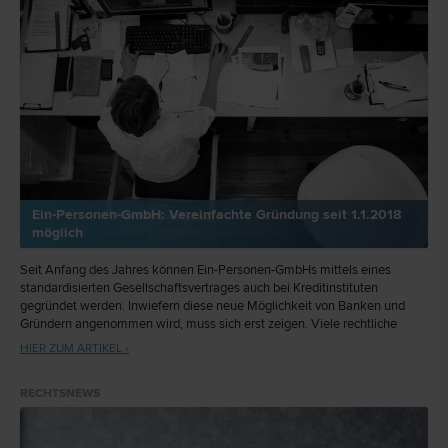
Ein-Personen-GmbH: Vereinfachte Gründung seit 1.1.2018
möglich
Seit Anfang des Jahres können Ein-Personen-GmbHs mittels eines
standardisierten Gesellschaftsvertrages auch bei Kreditinstituten
gegründet werden. Inwiefern diese neue Möglichkeit von Banken und
Gründern angenommen wird, muss sich erst zeigen. Viele rechtliche
Fragestellungen, die bei Gründungen auftauchen, können durch
HIER ZUM ARTIKEL ›
Bankangestellte kaum qualifiziert beantwortet werden.
RECHTSNEWS