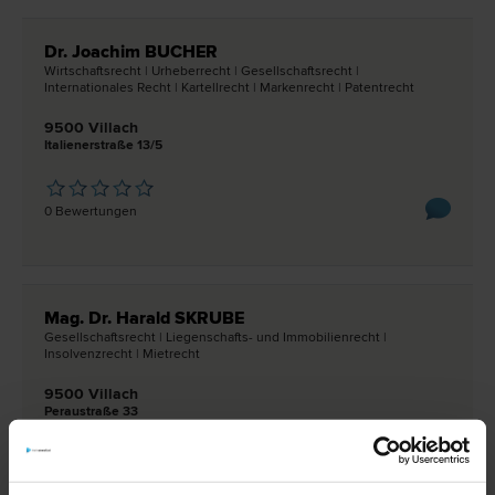
Dr. Joachim BUCHER
Wirtschafts­recht | Urheber­recht | Gesellschafts­recht |
Internationales Recht | Kartell­recht | Marken­recht | Patent­recht
9500 Villach
Italienerstraße 13/5
0 Bewertungen
Mag. Dr. Harald SKRUBE
Gesellschafts­recht | Liegenschafts- und Immobilien­recht |
Insolvenz­recht | Miet­recht
9500 Villach
Peraustraße 33
0 Bewertungen