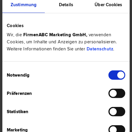
Zustimmung
Details
Über Cookies
Mag. Hanno STROMBERGER
Cookies
Unternehmens­recht | Urheber­recht | Gesellschafts­recht |
Vertrags­recht | Wirtschafts­recht | Marken­recht | Patent­recht
Wir, die
FirmenABC Marketing GmbH
,
verwenden
Cookies, um Inhalte und Anzeigen zu personalisieren.
9500 Villach
Weitere Informationen finden Sie unter
Datenschutz
.
Peraustraße 29
0 Bewertungen
Einwilligungsauswahl
Notwendig
Präferenzen
Mag. Klaus R. NAGELE
Gesellschafts­recht | Liegenschafts- und Immobilien­recht |
Inkasso- und Exekutions­recht | Miet­recht
Statistiken
9500 Villach
10. Oktober Straße 18
Marketing