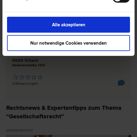
0 Bewertungen
Alle akzeptieren
Mag. Martin SCHIESTL
Arbeits­recht | Liegenschafts- und Immobilien­recht |
Nur notwendige Cookies verwenden
Versicherungs­recht | Gesellschafts­recht | Schadenersatz- und
Gewährleistungs­recht
9500 Villach
Italienerstraße 13/5
0 Bewertungen
Rechtsnews & Expertentipps zum Thema
"Gesellschaftsrecht"
EXPERTENTIPP