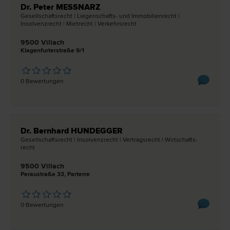
Dr. Peter MESSNARZ
Gesellschafts­recht | Liegenschafts- und Immobilien­recht |
Insolvenz­recht | Miet­recht | Verkehrs­recht
9500 Villach
Klagenfurterstraße 9/1
0 Bewertungen
Dr. Bernhard HUNDEGGER
Gesellschafts­recht | Insolvenz­recht | Vertrags­recht | Wirtschafts­
recht
9500 Villach
Peraustraße 33, Parterre
0 Bewertungen