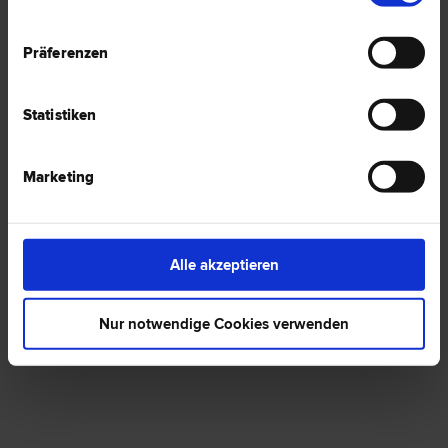
Präferenzen
1 Anwalt -
Englisch in Uderns
Statistiken
Dr. Johann Georg FANKHAUSER, BA
Marketing
Schadenersatz- und Gewährleistungs­recht | Versicherungs­recht |
Liegenschafts- und Immobilien­recht | Erb­recht | Sport­recht
6271 Uderns
Sportplatzweg 3
Alle akzeptieren
0 Bewertungen
Nur notwendige Cookies verwenden