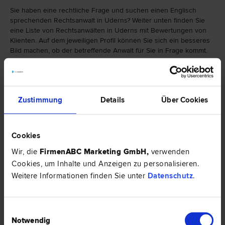
Sie haben eine rechtliche Frage und suchen einen Englisch
sprechenden Rechtsanwalt in Uderns? Weiter unten finden Sie
eine Liste von Rechtsanwälten in Uderns mit Bewertungen von
Klienten. Auf dem jeweiligen Profil können Sie sich ein besseres
Bild machen, ob der betreffende Anwalt für Sie in Frage kommt.
Falls Sie einen Rechtsanwalt in Uderns mit einer bestimmten
Spezialisierung suchen, finden Sie hier eine Auswahl von
Rechtsbereichen:
Zustimmung
Details
Über Cookies
Cookies
Wir, die
FirmenABC Marketing GmbH
,
verwenden
Cookies, um Inhalte und Anzeigen zu personalisieren.
Weitere Informationen finden Sie unter
Datenschutz
.
Einwilligungsauswahl
Notwendig