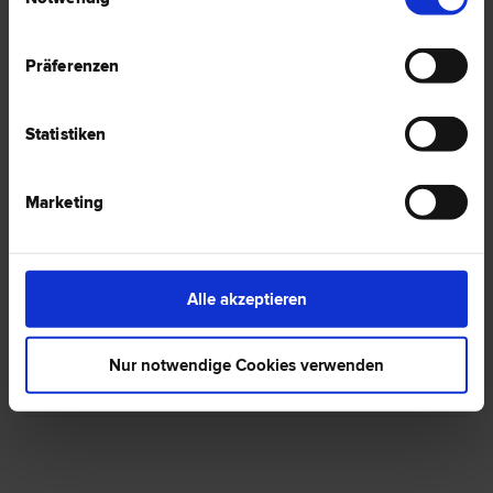
Präferenzen
1 Anwalt -
Französisch in Tulln
Statistiken
Mag. Andrea FRIEDL
Marketing
Schadenersatz- und Gewährleistungs­recht | Vertrags­recht | Erb­
recht | Familien­recht | Mediation | Miet­recht | Scheidungs­recht |
Verkehrs­recht | Zivilprozess­recht | Zivil­recht
3430 Tulln
Alle akzeptieren
Wilhelmstraße 23/3
Nur notwendige Cookies verwenden
0 Bewertungen