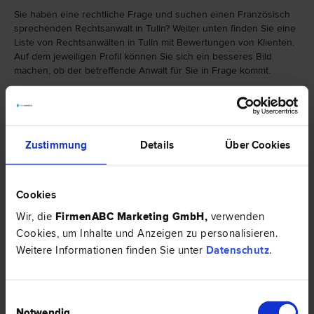
Sie haben eine rechtliche Frage und suchen einen Französisch
sprechenden Rechtsanwalt in Tulln? Weiter unten finden Sie eine
Liste von Rechtsanwälten in Tulln mit Bewertungen von Klienten.
Auf dem jeweiligen Profil können Sie sich ein besseres Bild
machen, ob der betreffende Anwalt für Sie in Frage kommt.
Falls Sie einen Rechtsanwalt in Tulln mit einer bestimmten
Spezialisierung suchen, finden Sie hier eine Auswahl von
Rechtsbereichen:
Zustimmung
Details
Über Cookies
Cookies
Wir, die
FirmenABC Marketing GmbH
,
verwenden
Cookies, um Inhalte und Anzeigen zu personalisieren.
Weitere Informationen finden Sie unter
Datenschutz
.
Einwilligungsauswahl
Notwendig