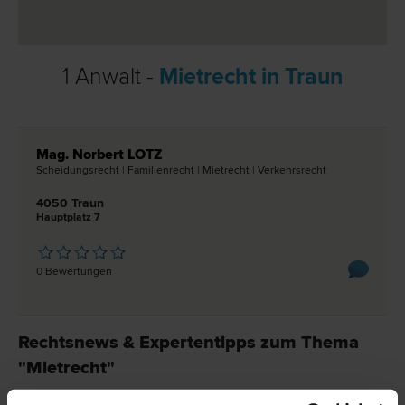
1 Anwalt -
Mietrecht in Traun
Mag. Norbert LOTZ
Scheidungs­recht | Familien­recht | Miet­recht | Verkehrs­recht
4050 Traun
Hauptplatz 7
0 Bewertungen
Rechtsnews & Expertentipps zum Thema
"Mietrecht"