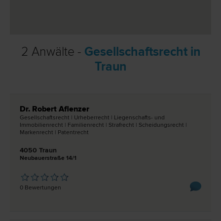
2 Anwälte -
Gesellschaftsrecht in
Traun
Dr. Robert Aflenzer
Gesellschafts­recht | Urheber­recht | Liegenschafts- und
Immobilien­recht | Familien­recht | Straf­recht | Scheidungs­recht |
Marken­recht | Patent­recht
4050 Traun
Neubauerstraße 14/1
0 Bewertungen