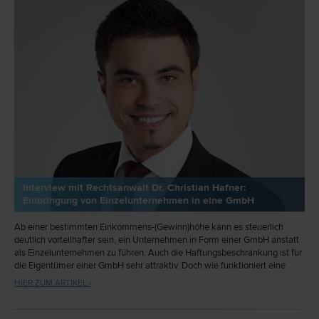
Interview mit Rechtsanwalt Dr. Christian Hafner:
Einbringung von Einzelunternehmen in eine GmbH
Ab einer bestimmten Einkommens-(Gewinn)höhe kann es steuerlich
deutlich vorteilhafter sein, ein Unternehmen in Form einer GmbH anstatt
als Einzelunternehmen zu führen. Auch die Haftungsbeschränkung ist für
die Eigentümer einer GmbH sehr attraktiv. Doch wie funktioniert eine
solche Einbringung und was muss beachtet werden? Im Interview mit
HIER ZUM ARTIKEL ›
meinanwalt.at informiert Rechtsanwalt Dr. Christian Hafner über die
Vorteile und Möglichkeiten.