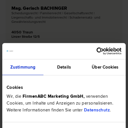
Mag. Gerlach BACHINGER
Scheidungs­recht | Familien­recht | Gesellschafts­recht |
Liegenschafts- und Immobilien­recht | Schadenersatz- und
Gewährleistungs­recht
4050 Traun
Linzer Straße 12/5
0 Bewertungen
Zustimmung
Details
Über Cookies
Rechtsnews & Expertentipps zum Thema
"Gesellschaftsrecht"
Cookies
Wir, die
FirmenABC Marketing GmbH
,
verwenden
EXPERTENTIPP
Cookies, um Inhalte und Anzeigen zu personalisieren.
Weitere Informationen finden Sie unter
Datenschutz
.