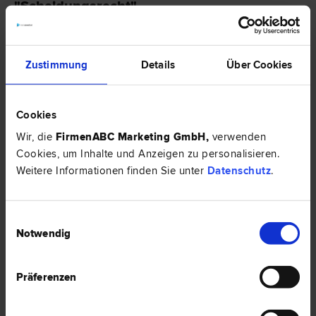
"Scheidungsrecht"
EXPERTENTIPP
Zustimmung
Details
Über Cookies
Cookies
Wir, die
FirmenABC Marketing GmbH
,
verwenden
Cookies, um Inhalte und Anzeigen zu personalisieren.
Weitere Informationen finden Sie unter
Datenschutz
.
Einwilligungsauswahl
Aufteilung von ehelichen Gebrauchsvermögen
Notwendig
Im konkreten Fall wird analysiert, warum es in der EU nicht erlaubt ist,
dass in Bezug auf die Scheidung, zwei verschiedene Gerichte über das
Präferenzen
gleiche Ehevermögen (das auch die Immobilien beinhaltet)
Entscheidungen treffen.
HIER ZUM ARTIKEL ›