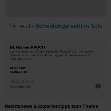
1 Anwalt -
Scheidungsrecht in Sulz
Dr. Hannes RAUCH
Liegenschafts- und Immobilien­recht | Familien­recht | Erb­recht |
Schadenersatz- und Gewährleistungs­recht | Insolvenz­recht |
Scheidungs­recht
6832 Sulz
Austraße 44
0 Bewertungen
Rechtsnews & Expertentipps zum Thema