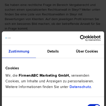
Sie haben eine rechtliche Frage im Bereich Vergaberecht und
suchen einen spezialisierten Rechtsanwalt in Steyr? Weiter unten
finden Sie eine Liste von Rechtsanwälten in Steyr mit
Bewertungen von Klienten. Auf dem jeweiligen Profil können Sie
sich ein besseres Bild machen, ob der betreffende Anwalt für Sie
in Frage kommt.
Falls Sie einen Rechtsanwalt in Steyr mit einer anderen
Spezialisierung als Vergaberecht suchen, finden Sie hier eine
weitere Auswahl von Rechtsbereichen:
Zustimmung
Details
Über Cookies
Cookies
Wir, die
FirmenABC Marketing GmbH
,
verwenden
Cookies, um Inhalte und Anzeigen zu personalisieren.
Weitere Informationen finden Sie unter
Datenschutz
.
Einwilligungsauswahl