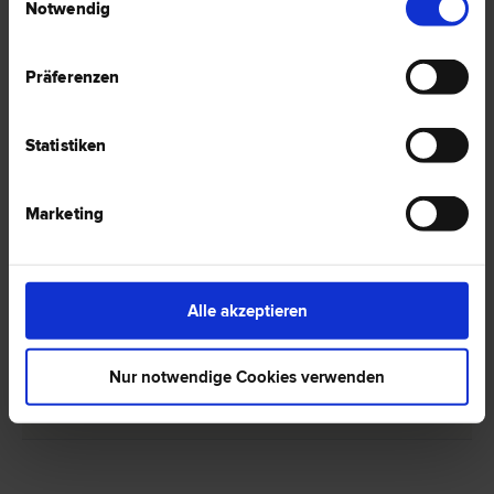
Notwendig
Präferenzen
1 Anwalt -
Vergaberecht in Steyr
Statistiken
Dr. Stefan NENNING
Marketing
Gesellschafts­recht | Wirtschafts­recht | Urheber­recht |
Schadenersatz- und Gewährleistungs­recht | Vergabe­recht |
Marken­recht | Patent­recht
4400 Steyr
Alle akzeptieren
Stelzhamerstraße 6
Nur notwendige Cookies verwenden
0 Bewertungen