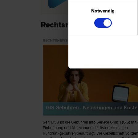
Vertrags­recht | Unternehmens­recht | 
Einwilligungsauswahl
Miet­recht | Versicherungs­recht 
Notwendig
Rechtsnews & Expertenti
RECHTSNEWS
GIS Gebühren - Neuerungen und Koste
Seit 1998 ist die Gebühren Info Service GmbH (GIS) mit 
Einbringung und Abrechnung der österreichischen
Rundfunkgebühren beauftragt. Die Gesellschaft vollzieh