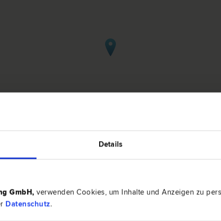
Details
 in Steyr
ing GmbH
,
verwenden Cookies, um Inhalte und Anzeigen zu perso
UNSBERGER-LECHNER
er
Datenschutz
.
4400 Ste
recht | Zivil­recht | Familien­recht | Scheidungs­recht |
Leopold-We