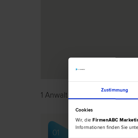
Zustimmung
1 Anwalt -
Konsumentenschutz
Cookies
Wir, die
FirmenABC Market
Mag. Dr. Birgitta BRA
Informationen finden Sie unt
01
Schadenersatz- und Gewährleistungs­