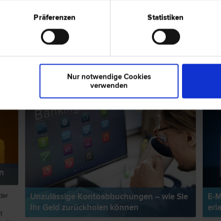
Arbeits­recht | Sozial­recht | Straf­recht | Wirtschafts­recht |
| Konsumentenschutz
Präferenzen
Statistiken
pps zum Thema "Konsumentenschutz"
RECHTSNEWS
RECH
Nur notwendige Cookies
verwenden
n
Unzulässige Kontoabbuchungen – wie Sie
E-M
der
Ihr Geld zurückholen können
erl
t