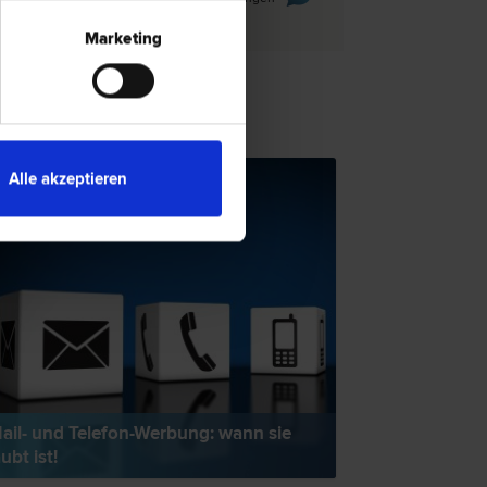
Marketing
TSNEWS
Alle akzeptieren
ail- und Telefon-Werbung: wann sie
aubt ist!