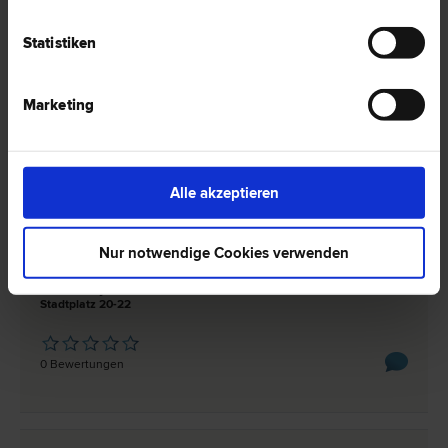
Gesellschafts­recht | Bau­recht
Statistiken
4400 Steyr
Stelzhamerstraße 1
Marketing
0 Bewertungen
Alle akzeptieren
Dr. Wilfrid WETZL
Gesellschafts­recht | Schadenersatz- und Gewährleistungs­recht |
Nur notwendige Cookies verwenden
Straf­recht | Wirtschafts­recht | Bau­recht
4400 Steyr
Stadtplatz 20-22
0 Bewertungen