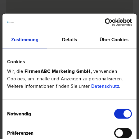
4 Anwälte -
Baurecht in Steyr
Zustimmung
Details
Über Cookies
Dr. Martin PFEIL
Straf­recht | Zivil­recht | Verwaltungs­recht | Schadenersatz- und
Cookies
Gewährleistungs­recht | Zivilprozess­recht | Liegenschafts- und
Immobilien­recht | Verkehrs­recht | Bau­recht
Wir, die
FirmenABC Marketing GmbH
,
verwenden
Cookies, um Inhalte und Anzeigen zu personalisieren.
4400 Steyr
Stadtplatz 20-22
Weitere Informationen finden Sie unter
Datenschutz
.
1 Bewertung
Einwilligungsauswahl
Notwendig
Dr. Walter LÖBL
Präferenzen
Zivil­recht | Schadenersatz- und Gewährleistungs­recht |