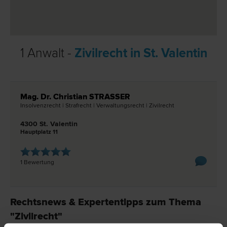
1 Anwalt -
Zivilrecht in St. Valentin
Mag. Dr. Christian STRASSER
Insolvenz­recht | Straf­recht | Verwaltungs­recht | Zivil­recht
4300 St. Valentin
Hauptplatz 11
1 Bewertung
Rechtsnews & Expertentipps zum Thema
"Zivilrecht"