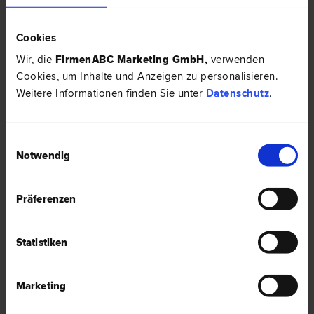
Cookies
Dr. Martina HAAG
Arzthaftungs­recht | Vergabe­recht | Urheber­recht | Marken­recht |
Wir, die
FirmenABC Marketing GmbH
,
verwenden
Patent­recht | Schadenersatz- und Gewährleistungs­recht | Medien­
recht | Datenschutz­recht
Cookies, um Inhalte und Anzeigen zu personalisieren.
Weitere Informationen finden Sie unter
Datenschutz
.
3100 St. Pölten
Domgasse 2
Einwilligungsauswahl
0 Bewertungen
Notwendig
Präferenzen
Mag. Dr. Sigrid URBANEK
Marken­recht | Vergabe­recht | Liegenschafts- und Immobilien­recht
Statistiken
| Schadenersatz- und Gewährleistungs­recht | Urheber­recht |
Patent­recht
3100 St. Pölten
Marketing
Europaplatz 7