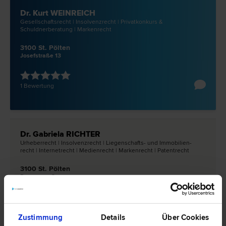
Dr. Kurt WEINREICH
Gesellschafts­recht | Insolvenz­recht | Privatkonkurs &
Schuldnerberatung | Marken­recht
3100 St. Pölten
Josefstraße 13
1 Bewertung
Dr. Gabriela RICHTER
Urheber­recht | Insolvenz­recht | Liegenschafts- und Immobilien­
recht | Internet­recht | Medien­recht | Marken­recht | Patent­recht
3100 St. Pölten
Domgasse 2
0 Bewertungen
Zustimmung
Details
Über Cookies