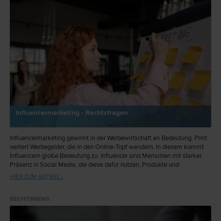
Influencermarketing - Rechtsfragen
Influencermarketing gewinnt in der Werbewirtschaft an Bedeutung. Print
verliert Werbegelder, die in den Online-Topf wandern. In diesem kommt
Influencern große Bedeutung zu. Influencer sind Menschen mit starker
Präsenz in Social Media, die diese dafür nutzen, Produkte und
Dienstleistungen zu vermarkten. Es stellen sich viele Rechtsfragen, wie
HIER ZUM ARTIKEL ›
etwa Trennung von Werbung und redaktionellem Inhalt. Erste
Entscheidungen sind bereits ergangen.
RECHTSNEWS