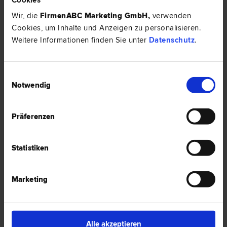
Liegenschafts- und Immobilien­recht | Erb­recht | Familien­recht |
Zivil­recht
Wir, die
FirmenABC Marketing GmbH
,
verwenden
Cookies, um Inhalte und Anzeigen zu personalisieren.
3150 Wilhelmsburg
Weitere Informationen finden Sie unter
Datenschutz
.
Fleschplatz 2 Top 6
0 Bewertungen
Einwilligungsauswahl
Notwendig
Präferenzen
Dr. Christian FÜGGER
Familien­recht | Inkasso- und Exekutions­recht | Schadenersatz-
und Gewährleistungs­recht | Verwaltungs­recht | Zivil­recht |
Scheidungs­recht
Statistiken
3100 St. Pölten
Josefstraße 1/I
Marketing
5 Bewertungen
Alle akzeptieren