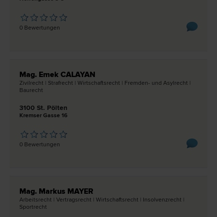
0 Bewertungen
Mag. Emek CALAYAN
Zivil­recht | Straf­recht | Wirtschafts­recht | Fremden- und Asyl­recht |
Bau­recht
3100 St. Pölten
Kremser Gasse 16
0 Bewertungen
Mag. Markus MAYER
Arbeits­recht | Vertrags­recht | Wirtschafts­recht | Insolvenz­recht |
Sport­recht