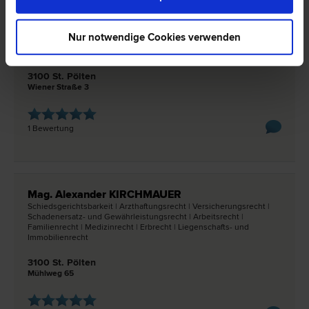
Dr. Stefan GLOSS
Nur notwendige Cookies verwenden
Arbeits­recht | Familien­recht | Straf­recht | Verkehrs­recht |
Verwaltungsstraf­recht | Scheidungs­recht
3100 St. Pölten
Wiener Straße 3
1 Bewertung
Mag. Alexander KIRCHMAUER
Schiedsgerichtsbarkeit | Arzthaftungs­recht | Versicherungs­recht |
Schadenersatz- und Gewährleistungs­recht | Arbeits­recht |
Familien­recht | Medizin­recht | Erb­recht | Liegenschafts- und
Immobilien­recht
3100 St. Pölten
Mühlweg 65