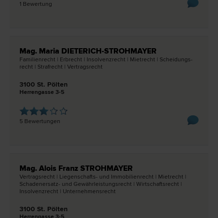
1 Bewertung
Mag. Maria DIETERICH-STROHMAYER
Familien­recht | Erb­recht | Insolvenz­recht | Miet­recht | Scheidungs­
recht | Straf­recht | Vertrags­recht
3100 St. Pölten
Herrengasse 3-5
5 Bewertungen
Mag. Alois Franz STROHMAYER
Vertrags­recht | Liegenschafts- und Immobilien­recht | Miet­recht |
Schadenersatz- und Gewährleistungs­recht | Wirtschafts­recht |
Insolvenz­recht | Unternehmens­recht
3100 St. Pölten
Herrengasse 3-5