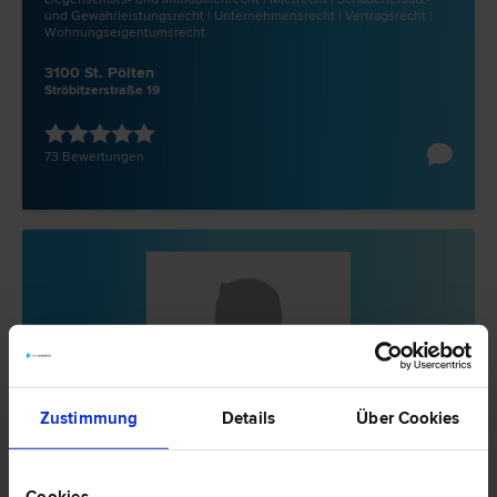
und Gewährleistungs­recht | Unternehmens­recht | Vertrags­recht |
Wohnungseigentums­recht
3100 St. Pölten
Ströbitzerstraße 19
73 Bewertungen
Zustimmung
Details
Über Cookies
Mag. Elisabeth GÖSSLER
Cookies