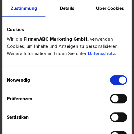
Zustimmung
Details
Über Cookies
Cookies
Wir, die
FirmenABC Marketing GmbH
,
verwenden
Cookies, um Inhalte und Anzeigen zu personalisieren.
Weitere Informationen finden Sie unter
Datenschutz
.
Einbruch ohne Einbruchsspuren – Zahlt die Versicherung?
Einwilligungsauswahl
Einbruch ohne Einbruchsspuren – Zahlt die Versicherung?
Notwendig
Präferenzen
HIER ZUM ARTIKEL ›
RECHTSNEWS
Statistiken