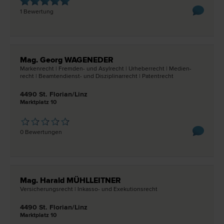
1 Bewertung
Mag. Georg WAGENEDER
Marken­recht | Fremden- und Asyl­recht | Urheber­recht | Medien­
recht | Beamtendienst- und Disziplinar­recht | Patent­recht
4490 St. Florian/Linz
Marktplatz 10
0 Bewertungen
Mag. Harald MÜHLLEITNER
Versicherungs­recht | Inkasso- und Exekutions­recht
4490 St. Florian/Linz
Marktplatz 10