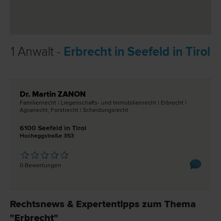
1 Anwalt -
Erbrecht in Seefeld in Tirol
Dr. Martin ZANON
Familien­recht | Liegenschafts- und Immobilien­recht | Erb­recht |
Agrar­recht, Forst­recht | Scheidungs­recht
6100 Seefeld in Tirol
Hocheggstraße 353
0 Bewertungen
Rechtsnews & Expertentipps zum Thema
"Erbrecht"