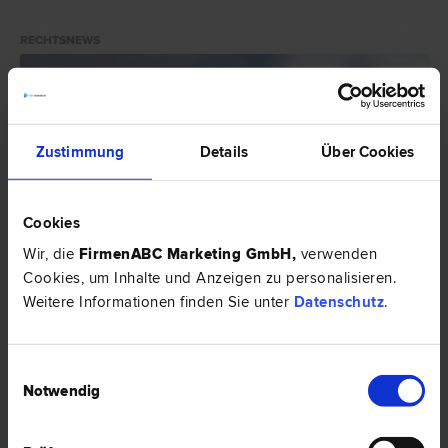
RECHTSNEWS
Zustimmung
Details
Über Cookies
Cookies
Wir, die
FirmenABC Marketing GmbH
,
verwenden
Cookies, um Inhalte und Anzeigen zu personalisieren.
Weitere Informationen finden Sie unter
Datenschutz
.
Einwilligungsauswahl
Was ist ein Erbvertrag?
Notwendig
In einem Ehevertrag setzen sich Ehepartner gegenseitig als Erben ein.
Dieser Vertrag muss in Österreich notariell beglaubigt werden, damit er