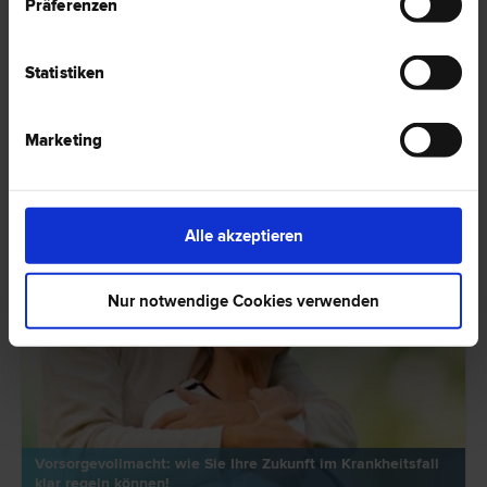
Präferenzen
Gültigkeit erlangt. Lesen Sie in diesem Artikel mehr darüber, was der
Unterschied zum Testament ist und was nach einer Scheidung damit
passiert.
HIER ZUM ARTIKEL ›
Statistiken
RECHTSNEWS
Marketing
Alle akzeptieren
Nur notwendige Cookies verwenden
Vorsorgevollmacht: wie Sie Ihre Zukunft im Krankheitsfall
klar regeln können!