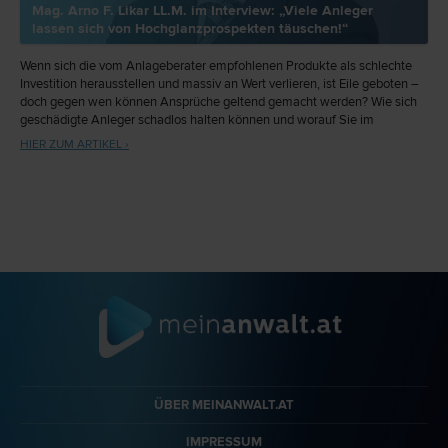
Mag. Arno F. Likar LL.M. im Interview: „Viele Anleger
lassen sich von Hochglanzprospekten täuschen!“
Wenn sich die vom Anlageberater empfohlenen Produkte als schlechte
Investition herausstellen und massiv an Wert verlieren, ist Eile geboten –
doch gegen wen können Ansprüche geltend gemacht werden? Wie sich
geschädigte Anleger schadlos halten können und worauf Sie im
Anlagegespräch achten sollten, erklärt Rechtsanwalt und Anlegerschutz-
HIER ZUM ARTIKEL ›
Experte Mag. Arno F. Likar LL.M. (LSE), Partner der Rechtsanwaltskanzlei
LIKAR im Interview.
ÜBER MEINANWALT.AT
IMPRESSUM