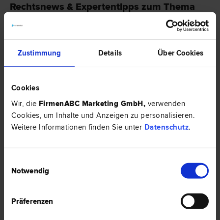
Rechtsnews & Expertentipps zum Thema
"Konsumentenschutz"
RECHTSNEWS
Zustimmung
Details
Über Cookies
Cookies
Wir, die
FirmenABC Marketing GmbH
,
verwenden
Cookies, um Inhalte und Anzeigen zu personalisieren.
Weitere Informationen finden Sie unter
Datenschutz
.
Einwilligungsauswahl
GIS Gebühren - Neuerungen und Kosten
Notwendig
Seit 1998 ist die Gebühren Info Service GmbH (GIS) mit der Einbringung
Präferenzen
und Abrechnung der österreichischen Rundfunkgebühren beauftragt. Die
Gesellschaft vollzieht somit das Rundfunkgebührengesetz und unterliegt