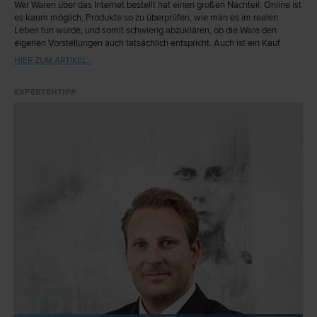
Wer Waren über das Internet bestellt hat einen großen Nachteil: Online ist
es kaum möglich, Produkte so zu überprüfen, wie man es im realen
Leben tun würde, und somit schwierig abzuklären, ob die Ware den
eigenen Vorstellungen auch tatsächlich entspricht. Auch ist ein Kauf
leichtfertig getätigt – es erfordert oft nur einen Klick und schon ist man
HIER ZUM ARTIKEL ›
um einen Gegenstand reicher. Um den mit dem Online-Kauf verbundenen
Gefahren vorzubeugen und dem Kunden den Einkauf über das Internet zu
EXPERTENTIPP
erleichtern, hat die EU schon 1997 durch eine Richtlinie die Regelungen
innerhalb der Union vereinheitlicht und unter anderem ein Rücktrittsrecht
geschaffen. 2014 wurden die Rechte des Verbrauchers in einer neuen
Richtlinie nun weiter gestärkt.