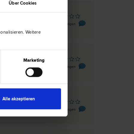
Über Cookies
zburg
tz-Straße 21A
0 Bewertungen
nalisieren. Weitere
zburg
Marketing
9
0 Bewertungen
Alle akzeptieren
zburg
er-Kai 11c
0 Bewertungen