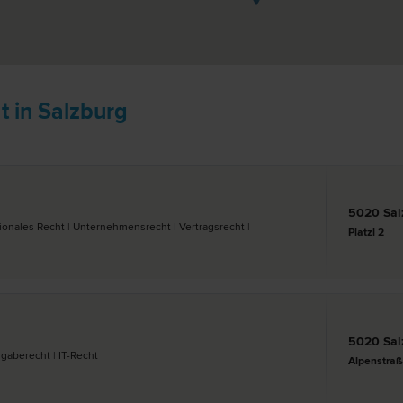
t in Salzburg
5020 Sal
ationales Recht | Unternehmens­recht | Vertrags­recht |
Platzl 2
5020 Sal
rgabe­recht | IT-Recht
Alpenstraß