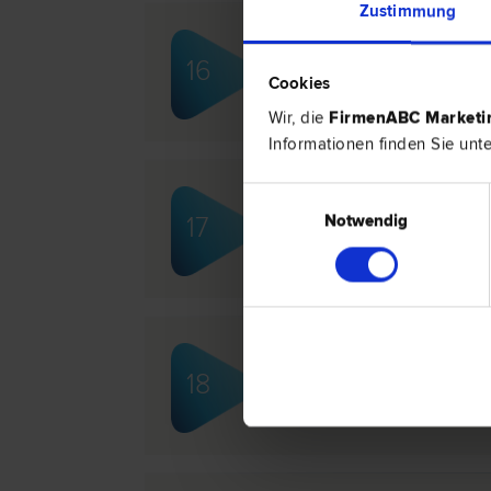
Zustimmung
Dr. Christoph BAMBERG
16
Marken­recht | Wirtschafts­recht | U
Cookies
Wir, die
FirmenABC Market
Informationen finden Sie unt
Einwilligungsauswahl
Dr. Christophe BRAUN
Notwendig
17
Vertrags­recht | Schadenersatz- un
recht | Bau­recht
Dr. Doris HAWELKA
18
Bank- und Kapitalmarkt­recht | Versic