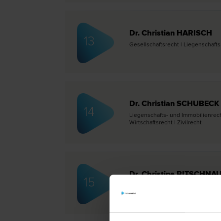
Dr. Christian HARISCH
13
Gesellschafts­recht | Liegenschafts-
Dr. Christian SCHUBECK
14
Liegenschafts- und Immobilien­rech
Wirtschafts­recht | Zivil­recht
Dr. Christine BITSCHNA
15
Familien­recht | Unternehmens­recht 