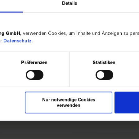
Details
ER
5020 Sal
rheber­recht | Verwaltungs­recht | Europa­recht | Patent­recht
Erzabt-Klo
ing GmbH
,
verwenden Cookies, um Inhalte und Anzeigen zu perso
er
Datenschutz
.
5033 Sal
Präferenzen
Statistiken
d Gewährleistungs­recht | Wirtschafts­recht | Versicherungs­
Rainerstr. 
Nur notwendige Cookies
verwenden
5020 Sal
herungs­recht | Zivil­recht | Wirtschafts­recht | Straf­recht
Ignaz-Ried