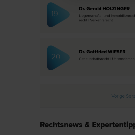
Dr. Gerald HOLZINGER
19
Liegenschafts- und Immobilien­rech
recht | Verkehrs­recht
Dr. Gottfried WIESER
20
Gesellschafts­recht | Unternehmens­re
Vorige Seit
Rechtsnews & Expertentip