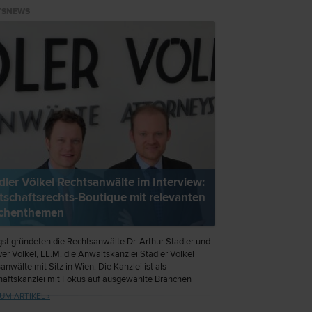
TSNEWS
dler Völkel Rechtsanwälte im Interview:
tschaftsrechts-Boutique mit relevanten
schenthemen
st gründeten die Rechtsanwälte Dr. Arthur Stadler und
iver Völkel, LL.M. die Anwaltskanzlei Stadler Völkel
anwälte mit Sitz in Wien. Die Kanzlei ist als
haftskanzlei mit Fokus auf ausgewählte Branchen
ichtet. Anlässlich der Kanzleigründung hat
UM ARTIKEL ›
walt.at die beiden Gründer und Partner zum Interview