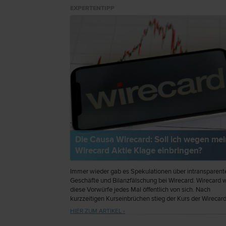
EXPERTENTIPP
Die Causa Wirecard: Soll ich wegen mei
Wirecard Aktie Klage einbringen?
Immer wieder gab es Spekulationen über intransparent
Geschäfte und Bilanzfälschung bei Wirecard. Wirecard 
diese Vorwürfe jedes Mal öffentlich von sich. Nach
kurzzeitigen Kurseinbrüchen stieg der Kurs der Wirecar
sodann auch immer wieder an. Am 3. September 2018
HIER ZUM ARTIKEL ›
verzeichnete die Wirecard Aktie gar einen Kurs von € 19