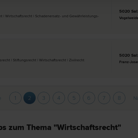
5020 Sal
t | Wirtschafts­recht | Schadenersatz- und Gewährleistungs­
Vogelweide
5020 Sal
cht | Stiftungs­recht | Wirtschafts­recht | Zivil­recht
Franz-Jose
1
2
3
4
5
6
7
8
e
Nä
ps zum Thema "Wirtschaftsrecht"