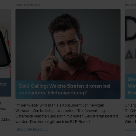
RECHTSNEWS
RECH
Sta
ner
Cold Calling: Welche Strafen drohen bei
Wir
unerlaubter Telefonwerbung?
Ni
e
Immer wieder wird man als Konsument von nervigen
Unläng
wies
Werbeanrufen belästigt. Unerbetene Telefonwerbung ist in
Dr. Ol
Österreich verboten und kann mit hohen Geldstrafen bestraft
Rechts
d Aktie
werden. Das Verbot gilt auch im B2B-Bereich.
Wirtsc
ausger
HIER ZUM ARTIKEL ›
HIER Z
7,00.
meinan