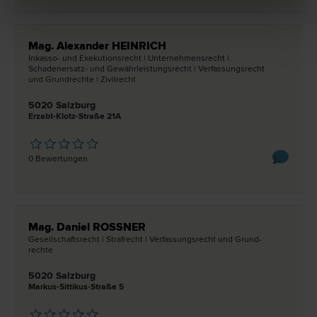
Mag. Alexander HEINRICH
Inkasso- und Exekutions­recht | Unternehmens­recht |
Schadenersatz- und Gewährleistungs­recht | Verfassungs­recht
und Grund­rechte | Zivil­recht
5020 Salzburg
Erzabt-Klotz-Straße 21A
0 Bewertungen
Mag. Daniel ROSSNER
Gesellschafts­recht | Straf­recht | Verfassungs­recht und Grund­
rechte
5020 Salzburg
Markus-Sittikus-Straße 5