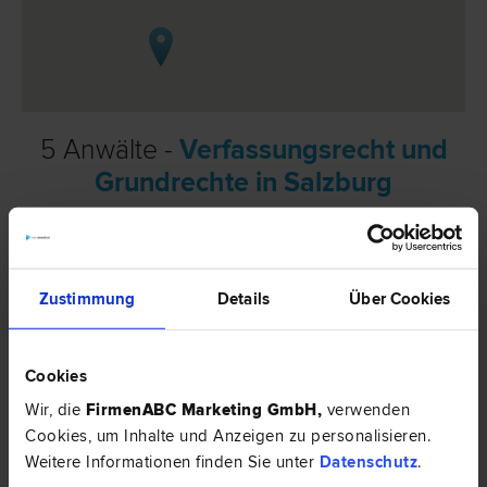
5 Anwälte -
Verfassungsrecht und
Grundrechte in Salzburg
Dr. Gernot Franz HERZOG
Arbeits­recht | Liegenschafts- und Immobilien­recht | Miet­recht |
Zustimmung
Details
Über Cookies
Verfassungs­recht und Grund­rechte | Verwaltungs­recht
5020 Salzburg
Moosstraße 58c
Cookies
Wir, die
FirmenABC Marketing GmbH
,
verwenden
0 Bewertungen
Cookies, um Inhalte und Anzeigen zu personalisieren.
Weitere Informationen finden Sie unter
Datenschutz
.