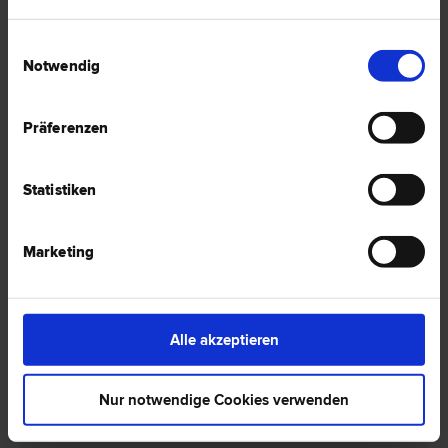
Einwilligungsauswahl
Dr. Richard REGNER
Notwendig
Verfassungs­recht und Grund­rechte | Vergabe­recht | Wirtschafts­
recht
5020 Salzburg
Präferenzen
Imbergstraße 17
Statistiken
0 Bewertungen
Marketing
Dr. Sigrid LEBITSCH-BUCHSTEINER, LL.M.
Bau­recht | Europa­recht | Verfassungs­recht und Grund­rechte
Alle akzeptieren
5020 Salzburg
Rudolfskai 48
Nur notwendige Cookies verwenden
0 Bewertungen