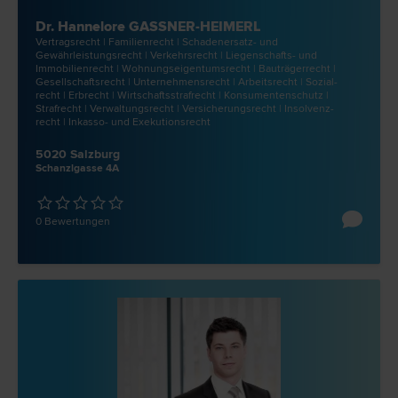
Dr. Hannelore GASSNER-HEIMERL
Vertrags­recht | Familien­recht | Schadenersatz- und
Gewährleistungs­recht | Verkehrs­recht | Liegenschafts- und
Immobilien­recht | Wohnungseigentums­recht | Bauträger­recht |
Gesellschafts­recht | Unternehmens­recht | Arbeits­recht | Sozial­
recht | Erb­recht | Wirtschaftsstraf­recht | Konsumentenschutz |
Straf­recht | Verwaltungs­recht | Versicherungs­recht | Insolvenz­
recht | Inkasso- und Exekutions­recht
5020 Salzburg
Schanzlgasse 4A
0 Bewertungen