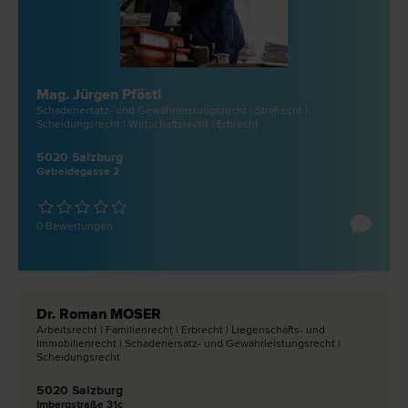
Mag. Jürgen Pföstl
Schadenersatz- und Gewährleistungs­recht | Straf­recht |
Scheidungs­recht | Wirtschafts­recht | Erb­recht
5020 Salzburg
Getreidegasse 2
0 Bewertungen
Dr. Roman MOSER
Arbeits­recht | Familien­recht | Erb­recht | Liegenschafts- und
Immobilien­recht | Schadenersatz- und Gewährleistungs­recht |
Scheidungs­recht
5020 Salzburg
Imbergstraße 31c