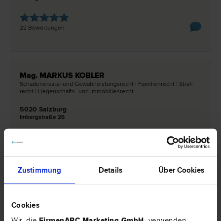
22 Bewertungen
Mag. MARKUS KOBLER
Schadenersatz- und Gewährleistungs­recht | Familien­recht | Straf­
recht | Liegenschafts- und Immobilien­recht
5020 Salzburg
Imbergstraße 26
18 Bewertungen
Zustimmung
Details
Über Cookies
Dr. Berthold GARSTENAUER
Versicherungs­recht | Liegenschafts- und Immobilien­recht |
Cookies
Schadenersatz- und Gewährleistungs­recht | Verkehrs­recht |
Vertrags­recht | Bau­recht
Wir, die
FirmenABC Marketing GmbH
,
verwenden