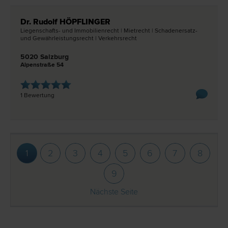
Dr. Rudolf HÖPFLINGER
Liegenschafts- und Immobilien­recht | Miet­recht | Schadenersatz-
und Gewährleistungs­recht | Verkehrs­recht
5020 Salzburg
Alpenstraße 54
1 Bewertung
1
2
3
4
5
6
7
8
9
Nächste Seite