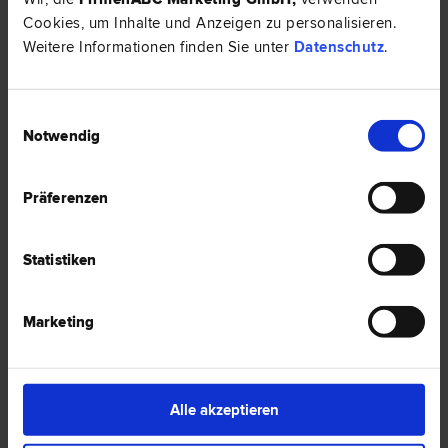
Cookies, um Inhalte und Anzeigen zu personalisieren.
5020 Salzburg
Fürstenallee 17
Weitere Informationen finden Sie unter
Datenschutz
.
2 Bewertungen
Einwilligungsauswahl
Notwendig
Präferenzen
Dr. Gabriela SCHRENK
Verkehrs­recht | Versicherungs­recht | Schadenersatz- und
Gewährleistungs­recht | Arzthaftungs­recht
Statistiken
5020 Salzburg
Imbergstraße 35b
Marketing
1 Bewertung
Alle akzeptieren
Dr. Judith BEISKAMMER