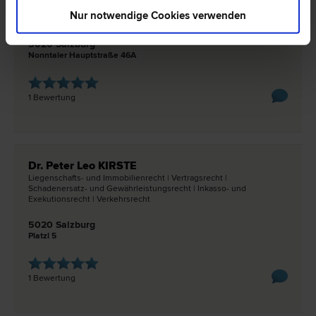
Insolvenz­recht | Miet­recht | Schadenersatz- und Gewährleistungs­
Nur notwendige Cookies verwenden
recht | Vertrags­recht
5020 Salzburg
Nonntaler Hauptstraße 46A
1 Bewertung
Dr. Peter Leo KIRSTE
Liegenschafts- und Immobilien­recht | Vertrags­recht |
Schadenersatz- und Gewährleistungs­recht | Inkasso- und
Exekutions­recht | Verkehrs­recht
5020 Salzburg
Platzl 5
1 Bewertung