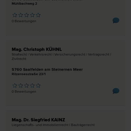
Mühlbachweg 2
0 Bewertungen
Mag. Christoph KÜHNL
Straf­recht | Verkehrs­recht | Versicherungs­recht | Vertrags­recht |
Zivil­recht
5760 Saalfelden am Steinernen Meer
Ritzensesstraße 23/1
0 Bewertungen
Mag. Dr. Siegfried KAINZ
Liegenschafts- und Immobilien­recht | Bauträger­recht