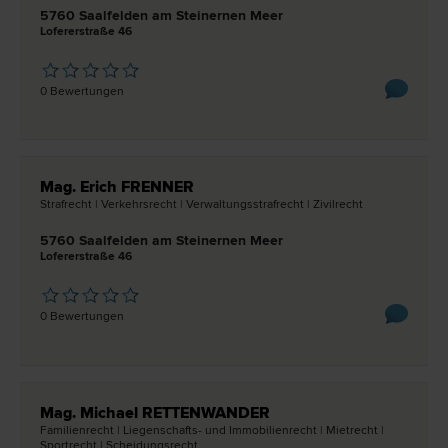
5760 Saalfelden am Steinernen Meer
Lofererstraße 46
0 Bewertungen
Mag. Erich FRENNER
Straf­recht | Verkehrs­recht | Verwaltungsstraf­recht | Zivil­recht
5760 Saalfelden am Steinernen Meer
Lofererstraße 46
0 Bewertungen
Mag. Michael RETTENWANDER
Familien­recht | Liegenschafts- und Immobilien­recht | Miet­recht |
Sport­recht | Scheidungs­recht