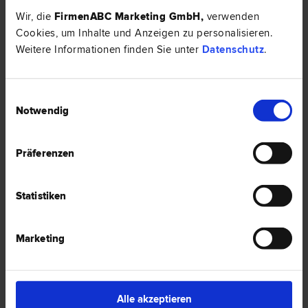
Notar
Wir, die
FirmenABC Marketing GmbH
,
verwenden
5760 Saalfelden am Steinernen Meer
Cookies, um Inhalte und Anzeigen zu personalisieren.
Almer Straße 5
Weitere Informationen finden Sie unter
Datenschutz
.
0 Bewertungen
Einwilligungsauswahl
Notwendig
Notar Dr. Stefan Grünberger
Präferenzen
Notar
5760 Saalfelden am Steinernen Meer
Almer Straße 8
Statistiken
0 Bewertungen
Marketing
Rechtsnews & Expertentipps
Alle akzeptieren