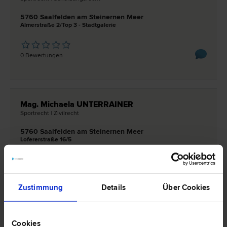
5760 Saalfelden am Steinernen Meer
Almerstraße 2/Top 3 - Stadtgalerie
0 Bewertungen
Mag. Michaela UNTERRAINER
Sport­recht | Zivil­recht
5760 Saalfelden am Steinernen Meer
Lofererstraße 16/5
0 Bewertungen
Zustimmung
Details
Über Cookies
Notar Dr. Manfred Winklhofer
Cookies