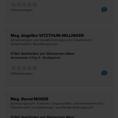
0 Bewertungen
Mag. Angelika VITZTHUM-MILLINGER
Schadenersatz- und Gewährleistungs­recht | Arbeits­recht |
Verkehrs­recht | Verwaltungs­recht
5760 Saalfelden am Steinernen Meer
Almerstraße 2/Top 3 - Stadtgalerie
0 Bewertungen
Mag. Bernd MOSER
Scheidungs­recht | Erb­recht | Liegenschafts- und Immobilien­recht |
Familien­recht | Schadenersatz- und Gewährleistungs­recht
5760 Saalfelden am Steinernen Meer