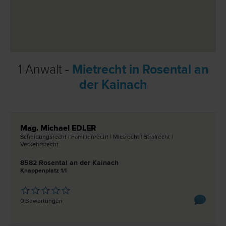
1 Anwalt -
Mietrecht in Rosental an
der Kainach
Mag. Michael EDLER
Scheidungs­recht | Familien­recht | Miet­recht | Straf­recht |
Verkehrs­recht
8582 Rosental an der Kainach
Knappenplatz 1/I
0 Bewertungen