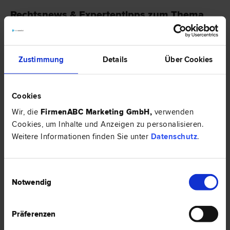
Rechtsnews & Expertentipps zum Thema
"Mietrecht"
RECHTSNEWS
Zustimmung
Details
Über Cookies
Cookies
Wir, die
FirmenABC Marketing GmbH
,
verwenden
Cookies, um Inhalte und Anzeigen zu personalisieren.
Weitere Informationen finden Sie unter
Datenschutz
.
Einwilligungsauswahl
Notwendig
Gewerbliche Nutzung der Mietwohnung – was ist zu
beachten?
In den meisten Verträgen von Mietwohnungen findet man den Zusatz
Präferenzen
„nur zu Wohnzwecken“. Daher stellt sich die Fragen, welche
Auswirkungen dieser Zusatz auf diverse „Home-Office“-Tätigkeiten