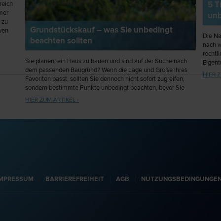
5 T
reich
mer
unb
 zu
Grundstückskauf – was Sie unbedingt
iven
Die Na
beachten sollten
den.
nach w
rechtl
Sie planen, ein Haus zu bauen und sind auf der Suche nach
Eigen
dem passenden Baugrund? Wenn die Lage und Größe Ihres
sollte
HIER Z
Favoriten passt, sollten Sie dennoch nicht sofort zugreifen,
sondern bestimmte Punkte unbedingt beachten, bevor Sie
einen Kaufvertrag abschließen. Insbesondere das Grundbuch
HIER ZUM ARTIKEL ›
und der Flächenwidmungsplan sollten sorgfältig geprüft
werden.
IMPRESSUM
BARRIEREFREIHEIT
AGB
NUTZUNGSBEDINGUNGE