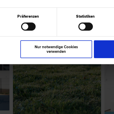
4150 Roh
| Liegenschafts- und Immobilien­recht | Schadenersatz- und
Bahnhofst
­recht | Verkehrs­recht | Vertrags­recht | Unternehmens­recht |
Präferenzen
Statistiken
ps zum Thema "Liegenschafts- und Im
Nur notwendige Cookies
RECHTSNEWS
RECH
verwenden