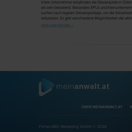
Viele Unternehmer empfinden die Steuerquote in Öster
als sehr belastend. Besonders EPUs und Kleinunterneh
suchen nach legalen Steuerspartipps, um die Steuerlast
reduzieren. Es gibt verschiedene Möglichkeiten der akt
Steuergestaltung, die im Folgenden näher erläutert wer
HIER ZUM ARTIKEL ›
ÜBER MEINANWALT.AT
FirmenABC Marketing GmbH © 2026