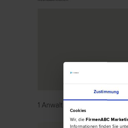
Zustimmung
1 Anwalt -
Liegenschafts- un
Cookies
Wir, die
FirmenABC Market
Informationen finden Sie unt