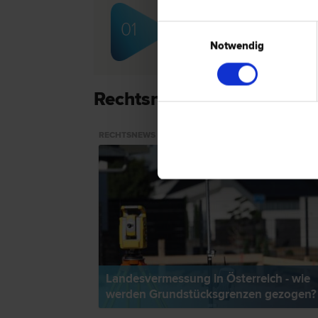
Mag. Titus TRUNEZ
01
Einwilligungsauswahl
Scheidungs­recht | Familien­recht 
Gewährleistungs­recht | Wirtschafts
Notwendig
Miet­recht
Rechtsnews & Expertentip
RECHTSNEWS
Landesvermessung in Österreich - wie
werden Grundstücksgrenzen gezogen?