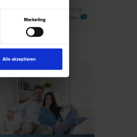
rbach
raße 16
0 Bewertungen
Marketing
mobilienrecht"
TSNEWS
Alle akzeptieren